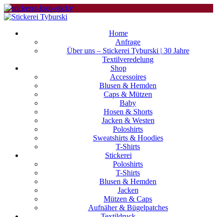
Home
Anfrage
Über uns – Stickerei Tyburski | 30 Jahre
Textilveredelung
Shop
Accessoires
Blusen & Hemden
Caps & Mützen
Baby
Hosen & Shorts
Jacken & Westen
Poloshirts
Sweatshirts & Hoodies
T-Shirts
Stickerei
Poloshirts
T-Shirts
Blusen & Hemden
Jacken
Mützen & Caps
Aufnäher & Bügelpatches
Textildruck