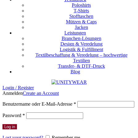
Poloshirts
T-Shirts
Stofftaschen
Mützen & Caps
Jacken
Leistungen
Branchen-Lösungen
Design & Veredelung
Logistik & Fulfillment
Textilbeschaffung & Veredelung – hochwertige
Textilien
Transfer- & DTF-Druck
Blog
Login / Register
Anmelden
Create an Account
Erforderlich
Benutzername oder E-Mail-Adresse
*
Erforderlich
Password
*
Log in
Lost your password?
Remember me