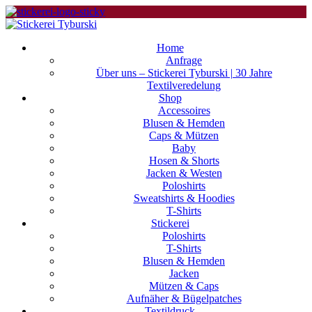
Home
Anfrage
Über uns – Stickerei Tyburski | 30 Jahre
Textilveredelung
Shop
Accessoires
Blusen & Hemden
Caps & Mützen
Baby
Hosen & Shorts
Jacken & Westen
Poloshirts
Sweatshirts & Hoodies
T-Shirts
Stickerei
Poloshirts
T-Shirts
Blusen & Hemden
Jacken
Mützen & Caps
Aufnäher & Bügelpatches
Textildruck