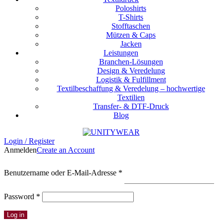
Poloshirts
T-Shirts
Stofftaschen
Mützen & Caps
Jacken
Leistungen
Branchen-Lösungen
Design & Veredelung
Logistik & Fulfillment
Textilbeschaffung & Veredelung – hochwertige
Textilien
Transfer- & DTF-Druck
Blog
Login / Register
Anmelden
Create an Account
Erforderlich
Benutzername oder E-Mail-Adresse
*
Erforderlich
Password
*
Log in