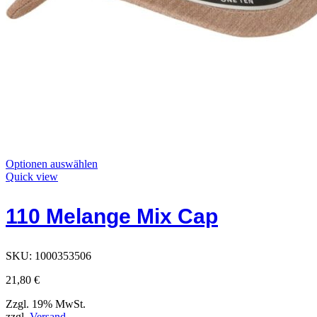
Dieses
Optionen auswählen
Produkt
Quick view
hat
Optionen,
110 Melange Mix Cap
die
auf
der
Produktseite
SKU:
1000353506
ausgewählt
werden
21,80
€
können
Zzgl. 19% MwSt.
zzgl.
Versand