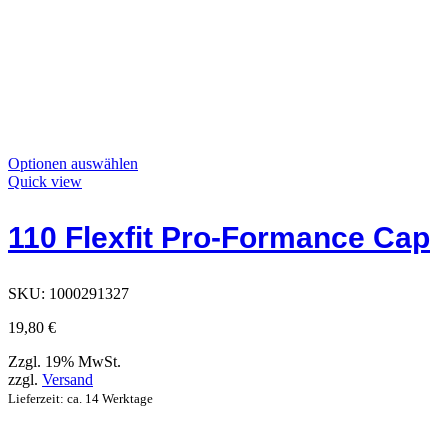
Dieses
Optionen auswählen
Produkt
Quick view
hat
Optionen,
110 Flexfit Pro-Formance Cap
die
auf
der
Produktseite
SKU:
1000291327
ausgewählt
werden
19,80
€
können
Zzgl. 19% MwSt.
zzgl.
Versand
Lieferzeit: ca. 14 Werktage