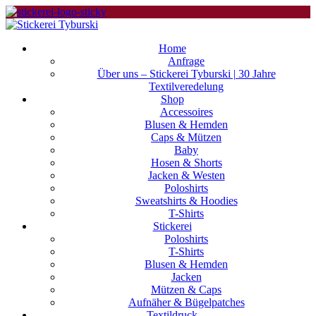
Home
Anfrage
Über uns – Stickerei Tyburski | 30 Jahre
Textilveredelung
Shop
Accessoires
Blusen & Hemden
Caps & Mützen
Baby
Hosen & Shorts
Jacken & Westen
Poloshirts
Sweatshirts & Hoodies
T-Shirts
Stickerei
Poloshirts
T-Shirts
Blusen & Hemden
Jacken
Mützen & Caps
Aufnäher & Bügelpatches
Textildruck