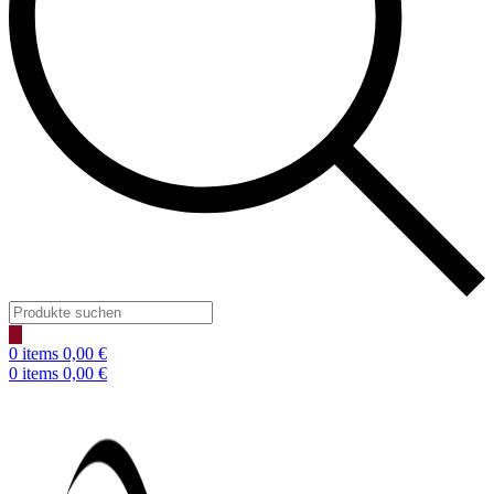
Products
search
0
items
0,00
€
0
items
0,00
€