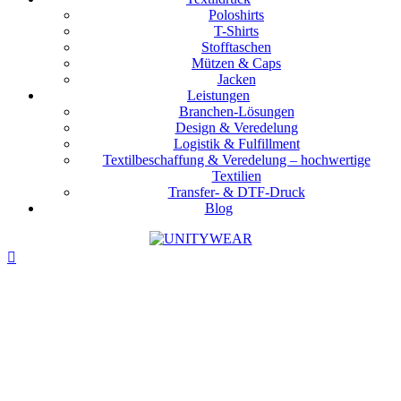
Poloshirts
T-Shirts
Stofftaschen
Mützen & Caps
Jacken
Leistungen
Branchen-Lösungen
Design & Veredelung
Logistik & Fulfillment
Textilbeschaffung & Veredelung – hochwertige
Textilien
Transfer- & DTF-Druck
Blog