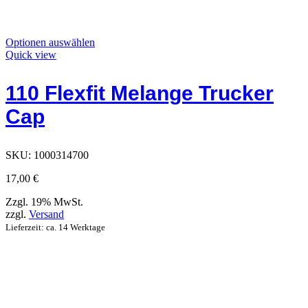
Dieses
Optionen auswählen
Produkt
Quick view
hat
Optionen,
110 Flexfit Melange Trucker
die
auf
Cap
der
Produktseite
ausgewählt
werden
SKU:
1000314700
können
17,00
€
Zzgl. 19% MwSt.
zzgl.
Versand
Lieferzeit: ca. 14 Werktage