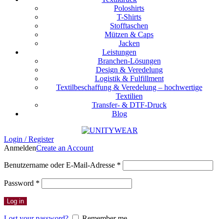
Poloshirts
T-Shirts
Stofftaschen
Mützen & Caps
Jacken
Leistungen
Branchen-Lösungen
Design & Veredelung
Logistik & Fulfillment
Textilbeschaffung & Veredelung – hochwertige
Textilien
Transfer- & DTF-Druck
Blog
Login / Register
Anmelden
Create an Account
Erforderlich
Benutzername oder E-Mail-Adresse
*
Erforderlich
Password
*
Log in
Lost your password?
Remember me