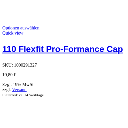
Dieses
Optionen auswählen
Produkt
Quick view
hat
Optionen,
110 Flexfit Pro-Formance Cap
die
auf
der
Produktseite
SKU:
1000291327
ausgewählt
werden
19,80
€
können
Zzgl. 19% MwSt.
zzgl.
Versand
Lieferzeit: ca. 14 Werktage