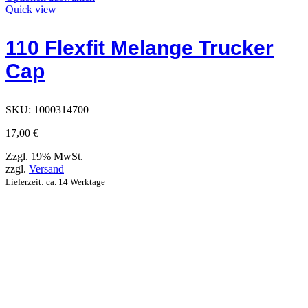
Produkt
Quick view
hat
Optionen,
110 Flexfit Melange Trucker
die
auf
Cap
der
Produktseite
ausgewählt
werden
SKU:
1000314700
können
17,00
€
Zzgl. 19% MwSt.
zzgl.
Versand
Lieferzeit: ca. 14 Werktage