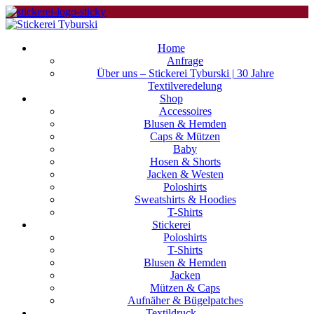
Home
Anfrage
Über uns – Stickerei Tyburski | 30 Jahre
Textilveredelung
Shop
Accessoires
Blusen & Hemden
Caps & Mützen
Baby
Hosen & Shorts
Jacken & Westen
Poloshirts
Sweatshirts & Hoodies
T-Shirts
Stickerei
Poloshirts
T-Shirts
Blusen & Hemden
Jacken
Mützen & Caps
Aufnäher & Bügelpatches
Textildruck