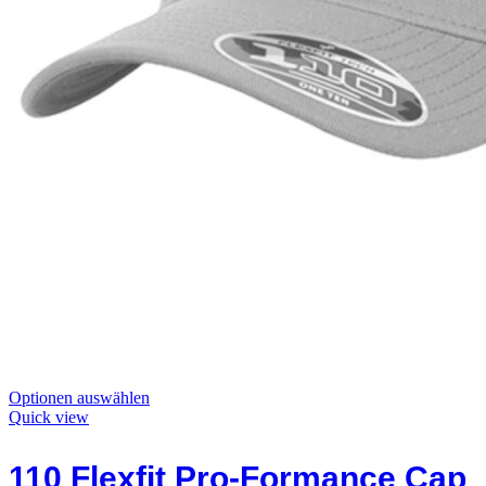
Dieses
Optionen auswählen
Produkt
Quick view
hat
Optionen,
110 Flexfit Pro-Formance Cap
die