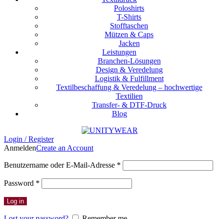
Poloshirts
T-Shirts
Stofftaschen
Mützen & Caps
Jacken
Leistungen
Branchen-Lösungen
Design & Veredelung
Logistik & Fulfillment
Textilbeschaffung & Veredelung – hochwertige
Textilien
Transfer- & DTF-Druck
Blog
Login / Register
Anmelden
Create an Account
Erforderlich
Benutzername oder E-Mail-Adresse
*
Erforderlich
Password
*
Log in
Lost your password?
Remember me