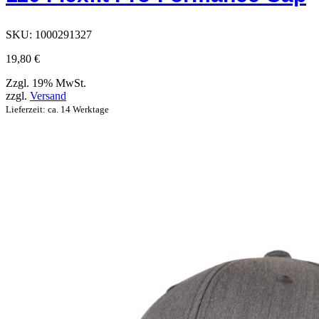
auf
der
Produktseite
SKU:
1000291327
ausgewählt
werden
19,80
€
können
Zzgl. 19% MwSt.
zzgl.
Versand
Lieferzeit: ca. 14 Werktage