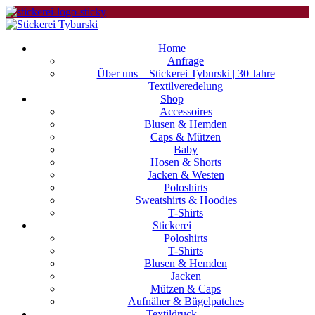
Home
Anfrage
Über uns – Stickerei Tyburski | 30 Jahre
Textilveredelung
Shop
Accessoires
Blusen & Hemden
Caps & Mützen
Baby
Hosen & Shorts
Jacken & Westen
Poloshirts
Sweatshirts & Hoodies
T-Shirts
Stickerei
Poloshirts
T-Shirts
Blusen & Hemden
Jacken
Mützen & Caps
Aufnäher & Bügelpatches
Textildruck