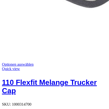
Dieses
Optionen auswählen
Produkt
Quick view
hat
Optionen,
110 Flexfit Melange Trucker
die
auf
Cap
der
Produktseite
ausgewählt
werden
SKU:
1000314700
können