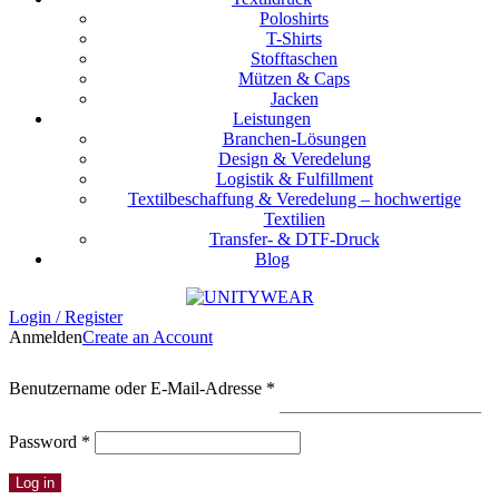
Poloshirts
T-Shirts
Stofftaschen
Mützen & Caps
Jacken
Leistungen
Branchen-Lösungen
Design & Veredelung
Logistik & Fulfillment
Textilbeschaffung & Veredelung – hochwertige
Textilien
Transfer- & DTF-Druck
Blog
Login / Register
Anmelden
Create an Account
Erforderlich
Benutzername oder E-Mail-Adresse
*
Erforderlich
Password
*
Log in