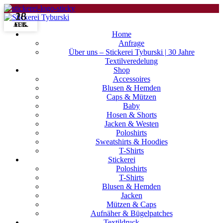
18
26
AUG.
FEB.
Home
Anfrage
Über uns – Stickerei Tyburski | 30 Jahre
Textilveredelung
Shop
Accessoires
Blusen & Hemden
Caps & Mützen
Baby
Hosen & Shorts
Jacken & Westen
Poloshirts
Sweatshirts & Hoodies
T-Shirts
Stickerei
Poloshirts
T-Shirts
Blusen & Hemden
Jacken
Mützen & Caps
Aufnäher & Bügelpatches
Textildruck