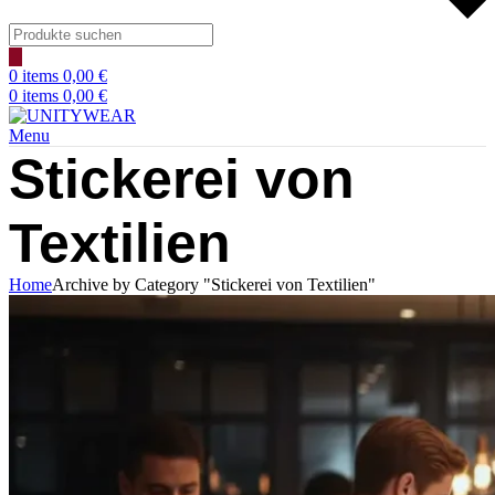
Products
search
0
items
0,00
€
0
items
0,00
€
Menu
Stickerei von
Textilien
Home
Archive by Category "Stickerei von Textilien"