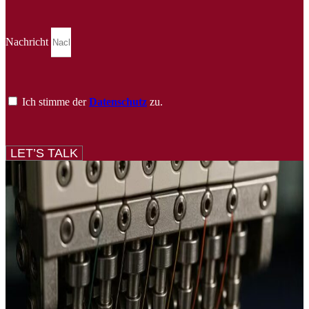
Nachricht
Ich stimme der
Datenschutz
zu.
LET’S TALK