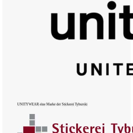
UNITYWEAR eine Marke der Stickerei Tyburski