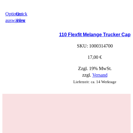
Optionen
Quick
auswählen
view
Dieses
Produkt
110 Flexfit Melange Trucker Cap
hat
SKU:
1000314700
Optionen,
die
17,00
€
auf
der
Zzgl. 19% MwSt.
Produktseite
zzgl.
Versand
ausgewählt
Lieferzeit: ca. 14 Werktage
werden
können
Stickpreis-Rechner
Vor-Ort-Support