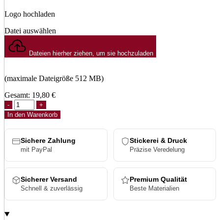
Logo hochladen
Datei auswählen
Dateien hierher ziehen, um sie hochzuladen
(maximale Dateigröße 512 MB)
Gesamt:
19,80
€
Retro
Reflective
In den Warenkorb
Cap
Menge
Sichere Zahlung
Stickerei & Druck
mit PayPal
Präzise Veredelung
Sicherer Versand
Premium Qualität
Schnell & zuverlässig
Beste Materialien