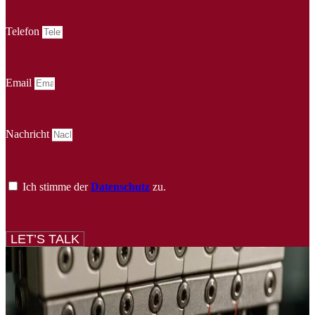
Telefon
Email
Nachricht
Ich stimme der
Datenschutz
zu.
LET’S TALK