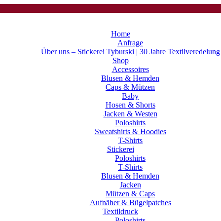
Home
Anfrage
Über uns – Stickerei Tyburski | 30 Jahre Textilveredelung
Shop
Accessoires
Blusen & Hemden
Caps & Mützen
Baby
Hosen & Shorts
Jacken & Westen
Poloshirts
Sweatshirts & Hoodies
T-Shirts
Stickerei
Poloshirts
T-Shirts
Blusen & Hemden
Jacken
Mützen & Caps
Aufnäher & Bügelpatches
Textildruck
Poloshirts