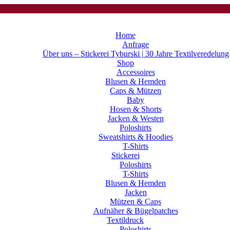
Home
Anfrage
Über uns – Stickerei Tyburski | 30 Jahre Textilveredelung
Shop
Accessoires
Blusen & Hemden
Caps & Mützen
Baby
Hosen & Shorts
Jacken & Westen
Poloshirts
Sweatshirts & Hoodies
T-Shirts
Stickerei
Poloshirts
T-Shirts
Blusen & Hemden
Jacken
Mützen & Caps
Aufnäher & Bügelpatches
Textildruck
Poloshirts