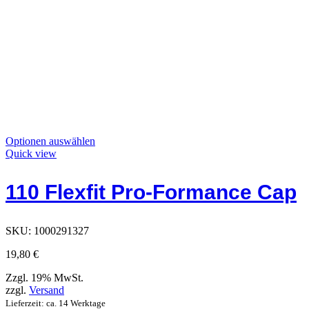
Dieses
Optionen auswählen
Produkt
Quick view
hat
Optionen,
110 Flexfit Pro-Formance Cap
die
auf
der
Produktseite
SKU:
1000291327
ausgewählt
werden
19,80
€
können
Zzgl. 19% MwSt.
zzgl.
Versand
Lieferzeit: ca. 14 Werktage