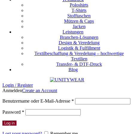
Poloshirts
T-Shirts
Stofftaschen
Mützen & Caps
Jacken
Leistungen
Branchen-Lösungen
Design & Veredelung
Logistik & Fulfillment
Textilbeschaffung & Veredelung – hochwertige
Textilien
Transfer- & DTF-Druck
Blog
Login / Register
Anmelden
Create an Account
Erforderlich
Benutzername oder E-Mail-Adresse
*
Erforderlich
Password
*
Log in
Lost your password?
Remember me