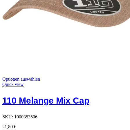
Dieses
Optionen auswählen
Produkt
Quick view
hat
Optionen,
110 Melange Mix Cap
die
auf
der
Produktseite
SKU:
1000353506
ausgewählt
werden
21,80
€