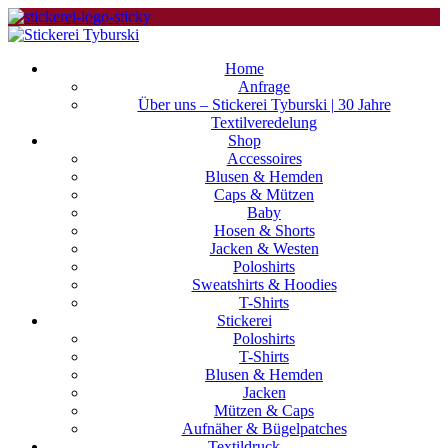
Home
Anfrage
Über uns – Stickerei Tyburski | 30 Jahre
Textilveredelung
Shop
Accessoires
Blusen & Hemden
Caps & Mützen
Baby
Hosen & Shorts
Jacken & Westen
Poloshirts
Sweatshirts & Hoodies
T-Shirts
Stickerei
Poloshirts
T-Shirts
Blusen & Hemden
Jacken
Mützen & Caps
Aufnäher & Bügelpatches
Textildruck