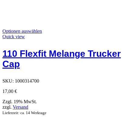
Dieses
Optionen auswählen
Produkt
Quick view
hat
Optionen,
110 Flexfit Melange Trucker
die
auf
Cap
der
Produktseite
ausgewählt
werden
SKU:
1000314700
können
17,00
€
Zzgl. 19% MwSt.
zzgl.
Versand
Lieferzeit: ca. 14 Werktage