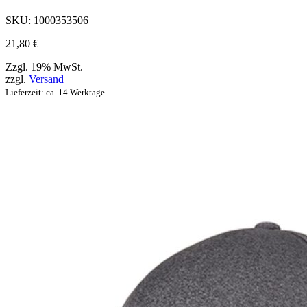
der
Produktseite
SKU:
1000353506
ausgewählt
werden
21,80
€
können
Zzgl. 19% MwSt.
zzgl.
Versand
Lieferzeit: ca. 14 Werktage