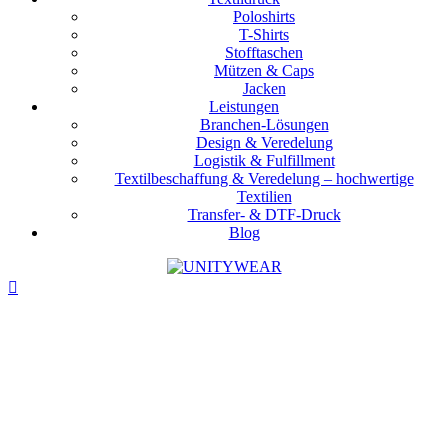
Poloshirts
T-Shirts
Stofftaschen
Mützen & Caps
Jacken
Leistungen
Branchen-Lösungen
Design & Veredelung
Logistik & Fulfillment
Textilbeschaffung & Veredelung – hochwertige
Textilien
Transfer- & DTF-Druck
Blog