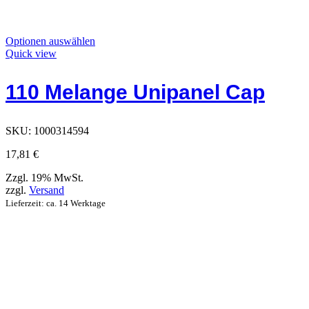
Dieses
Optionen auswählen
Produkt
Quick view
hat
Optionen,
110 Melange Unipanel Cap
die
auf
der
Produktseite
SKU:
1000314594
ausgewählt
werden
17,81
€
können
Zzgl. 19% MwSt.
zzgl.
Versand
Lieferzeit: ca. 14 Werktage