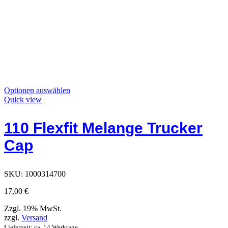
Dieses
Optionen auswählen
Produkt
Quick view
hat
Optionen,
110 Flexfit Melange Trucker
die
auf
Cap
der
Produktseite
ausgewählt
werden
SKU:
1000314700
können
17,00
€
Zzgl. 19% MwSt.
zzgl.
Versand
Lieferzeit: ca. 14 Werktage