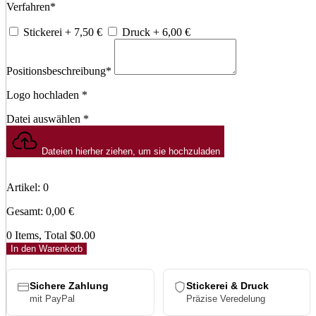
Verfahren
*
Stickerei
+ 7,50
€
Druck
+ 6,00
€
Positionsbeschreibung
*
Logo hochladen
*
Datei auswählen
*
Dateien hierher ziehen, um sie hochzuladen
Artikel
:
0
Gesamt
:
0,00
€
0 Items, Total $0.00
In den Warenkorb
Sichere Zahlung
Stickerei & Druck
mit PayPal
Präzise Veredelung