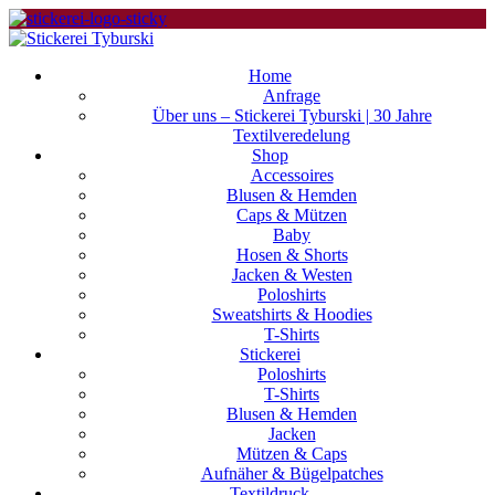
Home
Anfrage
Über uns – Stickerei Tyburski | 30 Jahre
Textilveredelung
Shop
Accessoires
Blusen & Hemden
Caps & Mützen
Baby
Hosen & Shorts
Jacken & Westen
Poloshirts
Sweatshirts & Hoodies
T-Shirts
Stickerei
Poloshirts
T-Shirts
Blusen & Hemden
Jacken
Mützen & Caps
Aufnäher & Bügelpatches
Textildruck