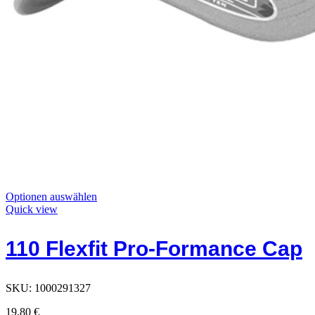
Dieses
Optionen auswählen
Produkt
Quick view
hat
Optionen,
110 Flexfit Pro-Formance Cap
die
auf
der
Produktseite
SKU:
1000291327
ausgewählt
werden
19,80
€