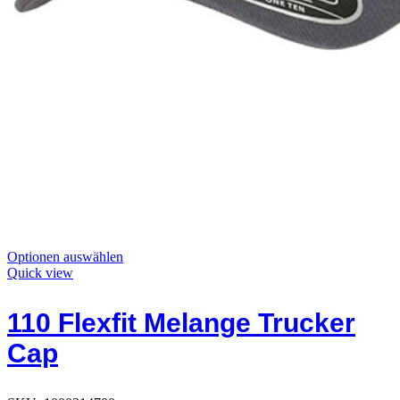
Dieses
Optionen auswählen
Produkt
Quick view
hat
Optionen,
110 Flexfit Melange Trucker
die
auf
Cap
der
Produktseite
ausgewählt