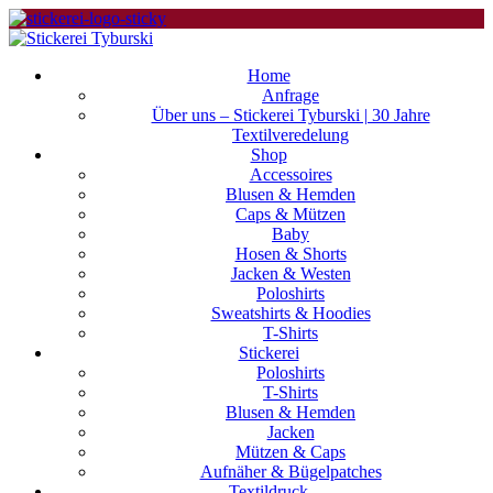
Home
Anfrage
Über uns – Stickerei Tyburski | 30 Jahre
Textilveredelung
Shop
Accessoires
Blusen & Hemden
Caps & Mützen
Baby
Hosen & Shorts
Jacken & Westen
Poloshirts
Sweatshirts & Hoodies
T-Shirts
Stickerei
Poloshirts
T-Shirts
Blusen & Hemden
Jacken
Mützen & Caps
Aufnäher & Bügelpatches
Textildruck