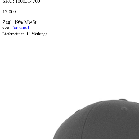
werden
SKU:
1000314700
können
17,00
€
Zzgl. 19% MwSt.
zzgl.
Versand
Lieferzeit: ca. 14 Werktage