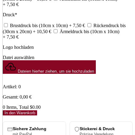
+ 7,50
€
Druck
*
Brustdruck bis (10cm x 10cm)
+ 7,50
€
Rückendruck bis
(30cm x 20cm)
+ 10,50
€
Ärmeldruck bis (10cm x 10cm)
+ 7,50
€
Logo hochladen
Datei auswählen
Dateien hierher ziehen, um sie hochzuladen
Artikel
:
0
Gesamt
:
0,00
€
0 Items, Total $0.00
In den Warenkorb
Sichere Zahlung
Stickerei & Druck
mit PayPal
Präzise Veredelung