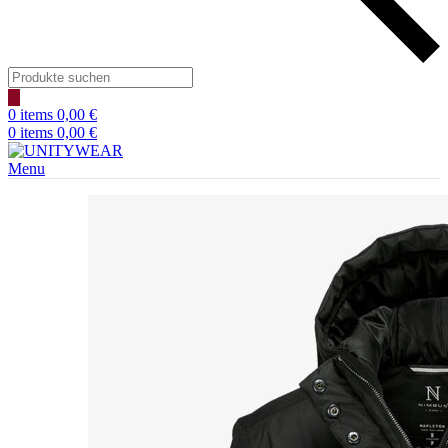
Products
search
0
items
0,00
€
0
items
0,00
€
Menu