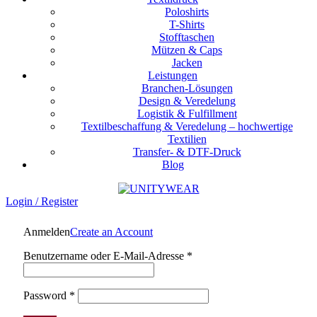
Poloshirts
T-Shirts
Stofftaschen
Mützen & Caps
Jacken
Leistungen
Branchen-Lösungen
Design & Veredelung
Logistik & Fulfillment
Textilbeschaffung & Veredelung – hochwertige
Textilien
Transfer- & DTF-Druck
Blog
Login / Register
Anmelden
Create an Account
Erforderlich
Benutzername oder E-Mail-Adresse
*
Erforderlich
Password
*