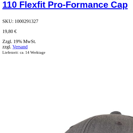
110 Flexfit Pro-Formance Cap
die
auf
der
Produktseite
SKU:
1000291327
ausgewählt
werden
19,80
€
können
Zzgl. 19% MwSt.
zzgl.
Versand
Lieferzeit: ca. 14 Werktage