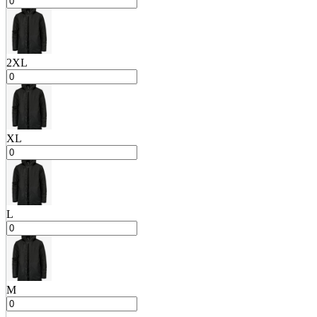
2XL
XL
L
M