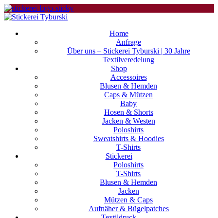
Home
Anfrage
Über uns – Stickerei Tyburski | 30 Jahre
Textilveredelung
Shop
Accessoires
Blusen & Hemden
Caps & Mützen
Baby
Hosen & Shorts
Jacken & Westen
Poloshirts
Sweatshirts & Hoodies
T-Shirts
Stickerei
Poloshirts
T-Shirts
Blusen & Hemden
Jacken
Mützen & Caps
Aufnäher & Bügelpatches
Textildruck