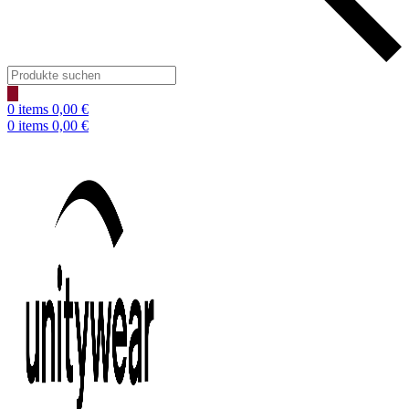
Products
search
0
items
0,00
€
0
items
0,00
€