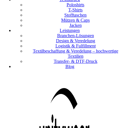
Poloshirts
T-Shirts
Stofftaschen
Mützen & Caps
Jacken
Leistungen
Branchen-Lösungen
Design & Veredelung
Logistik & Fulfillment
Textilbeschaffung & Veredelung – hochwertige
Textilien
Transfer- & DTF-Druck
Blog