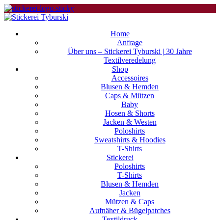
Home
Anfrage
Über uns – Stickerei Tyburski | 30 Jahre
Textilveredelung
Shop
Accessoires
Blusen & Hemden
Caps & Mützen
Baby
Hosen & Shorts
Jacken & Westen
Poloshirts
Sweatshirts & Hoodies
T-Shirts
Stickerei
Poloshirts
T-Shirts
Blusen & Hemden
Jacken
Mützen & Caps
Aufnäher & Bügelpatches
Textildruck