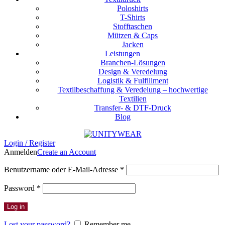
Poloshirts
T-Shirts
Stofftaschen
Mützen & Caps
Jacken
Leistungen
Branchen-Lösungen
Design & Veredelung
Logistik & Fulfillment
Textilbeschaffung & Veredelung – hochwertige
Textilien
Transfer- & DTF-Druck
Blog
Login / Register
Anmelden
Create an Account
Erforderlich
Benutzername oder E-Mail-Adresse
*
Erforderlich
Password
*
Log in
Lost your password?
Remember me