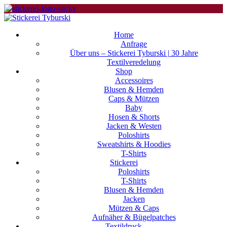
Home
Anfrage
Über uns – Stickerei Tyburski | 30 Jahre
Textilveredelung
Shop
Accessoires
Blusen & Hemden
Caps & Mützen
Baby
Hosen & Shorts
Jacken & Westen
Poloshirts
Sweatshirts & Hoodies
T-Shirts
Stickerei
Poloshirts
T-Shirts
Blusen & Hemden
Jacken
Mützen & Caps
Aufnäher & Bügelpatches
Textildruck