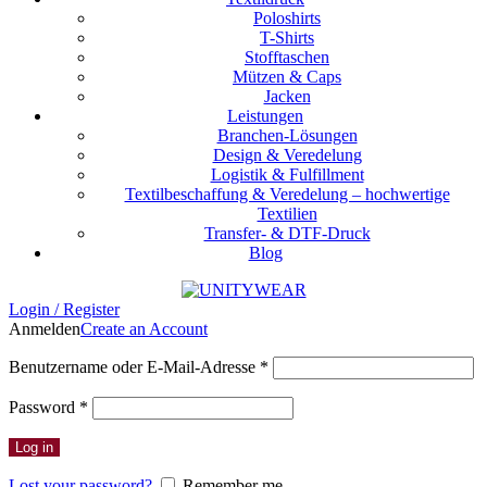
Poloshirts
T-Shirts
Stofftaschen
Mützen & Caps
Jacken
Leistungen
Branchen-Lösungen
Design & Veredelung
Logistik & Fulfillment
Textilbeschaffung & Veredelung – hochwertige
Textilien
Transfer- & DTF-Druck
Blog
Login / Register
Anmelden
Create an Account
Erforderlich
Benutzername oder E-Mail-Adresse
*
Erforderlich
Password
*
Log in
Lost your password?
Remember me