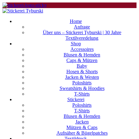
Home
Anfrage
Über uns – Stickerei Tyburski | 30 Jahre
Textilveredelung
Shop
Accessoires
Blusen & Hemden
Caps & Mützen
Baby
Hosen & Shorts
Jacken & Westen
Poloshirts
Sweatshirts & Hoodies
T-Shirts
Stickerei
Poloshirts
T-Shirts
Blusen & Hemden
Jacken
Mützen & Caps
Aufnäher & Bügelpatches
Textildruck