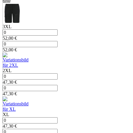
tinte
3XL
52,00
€
52,00
€
2XL
47,30
€
47,30
€
XL
47,30
€