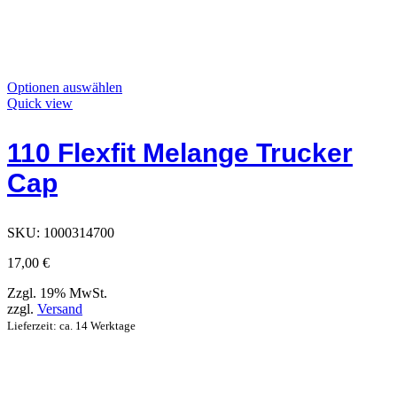
Dieses
Optionen auswählen
Produkt
Quick view
hat
Optionen,
110 Flexfit Melange Trucker
die
auf
Cap
der
Produktseite
ausgewählt
werden
SKU:
1000314700
können
17,00
€
Zzgl. 19% MwSt.
zzgl.
Versand
Lieferzeit: ca. 14 Werktage