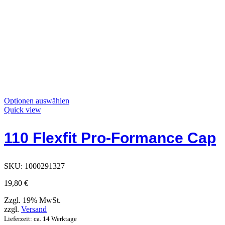
Dieses
Optionen auswählen
Produkt
Quick view
hat
Optionen,
110 Flexfit Pro-Formance Cap
die
auf
der
Produktseite
SKU:
1000291327
ausgewählt
werden
19,80
€
können
Zzgl. 19% MwSt.
zzgl.
Versand
Lieferzeit: ca. 14 Werktage