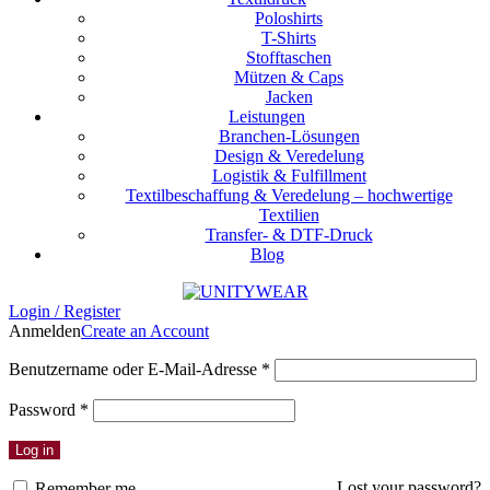
Poloshirts
T-Shirts
Stofftaschen
Mützen & Caps
Jacken
Leistungen
Branchen-Lösungen
Design & Veredelung
Logistik & Fulfillment
Textilbeschaffung & Veredelung – hochwertige
Textilien
Transfer- & DTF-Druck
Blog
Login / Register
Anmelden
Create an Account
Erforderlich
Benutzername oder E-Mail-Adresse
*
Erforderlich
Password
*
Log in
Lost your password?
Remember me