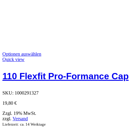
Dieses
Optionen auswählen
Produkt
Quick view
hat
Optionen,
110 Flexfit Pro-Formance Cap
die
auf
der
Produktseite
SKU:
1000291327
ausgewählt
werden
19,80
€
können
Zzgl. 19% MwSt.
zzgl.
Versand
Lieferzeit: ca. 14 Werktage