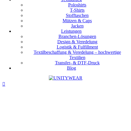
Poloshirts
T-Shirts
Stofftaschen
Mützen & Caps
Jacken
Leistungen
Branchen-Lösungen
Design & Veredelung
Logistik & Fulfillment
Textilbeschaffung & Veredelung – hochwertige
Textilien
Transfer- & DTF-Druck
Blog