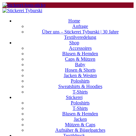
Home
Anfrage
Über uns – Stickerei Tyburski | 30 Jahre
Textilveredelung
Shop
Accessoires
Blusen & Hemden
Caps & Mützen
Baby
Hosen & Shorts
Jacken & Westen
Poloshirts
Sweatshirts & Hoodies
T-Shirts
Stickerei
Poloshirts
T-Shirts
Blusen & Hemden
Jacken
Mützen & Caps
Aufnäher & Bügelpatches
Textildruck