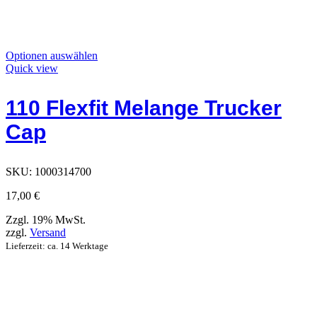
Dieses
Optionen auswählen
Produkt
Quick view
hat
Optionen,
110 Flexfit Melange Trucker
die
auf
Cap
der
Produktseite
ausgewählt
werden
SKU:
1000314700
können
17,00
€
Zzgl. 19% MwSt.
zzgl.
Versand
Lieferzeit: ca. 14 Werktage