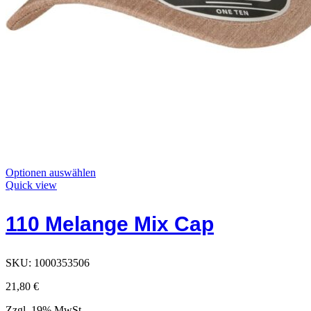
Dieses
Optionen auswählen
Produkt
Quick view
hat
Optionen,
110 Melange Mix Cap
die
auf
der
Produktseite
SKU:
1000353506
ausgewählt
werden
21,80
€
können
Zzgl. 19% MwSt.