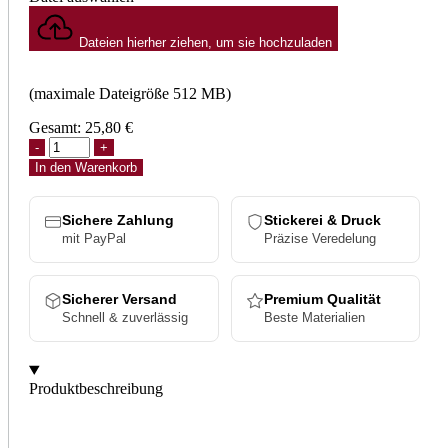
Dateien hierher ziehen, um sie hochzuladen
(maximale Dateigröße 512 MB)
Gesamt:
25,80
€
In den Warenkorb
Sichere Zahlung
Stickerei & Druck
mit PayPal
Präzise Veredelung
Sicherer Versand
Premium Qualität
Schnell & zuverlässig
Beste Materialien
Produktbeschreibung