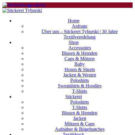
Home
Anfrage
Über uns – Stickerei Tyburski | 30 Jahre
Textilveredelung
Shop
Accessoires
Blusen & Hemden
Caps & Mützen
Baby
Hosen & Shorts
Jacken & Westen
Poloshirts
Sweatshirts & Hoodies
T-Shirts
Stickerei
Poloshirts
T-Shirts
Blusen & Hemden
Jacken
Mützen & Caps
Aufnäher & Bügelpatches
Textildruck