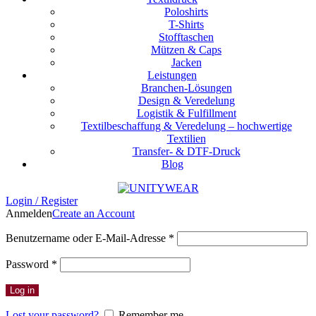
Poloshirts
T-Shirts
Stofftaschen
Mützen & Caps
Jacken
Leistungen
Branchen-Lösungen
Design & Veredelung
Logistik & Fulfillment
Textilbeschaffung & Veredelung – hochwertige
Textilien
Transfer- & DTF-Druck
Blog
Login / Register
Anmelden
Create an Account
Benutzername oder E-Mail-Adresse
*
Password
*
Log in
Lost your password?
Remember me