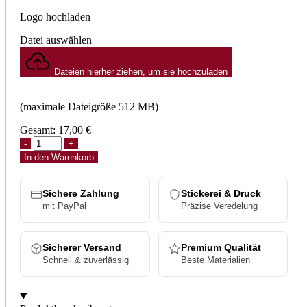
Logo hochladen
Datei auswählen
Dateien hierher ziehen, um sie hochzuladen
(maximale Dateigröße 512 MB)
Gesamt:
17,00
€
In den Warenkorb
Sichere Zahlung
Stickerei & Druck
mit PayPal
Präzise Veredelung
Sicherer Versand
Premium Qualität
Schnell & zuverlässig
Beste Materialien