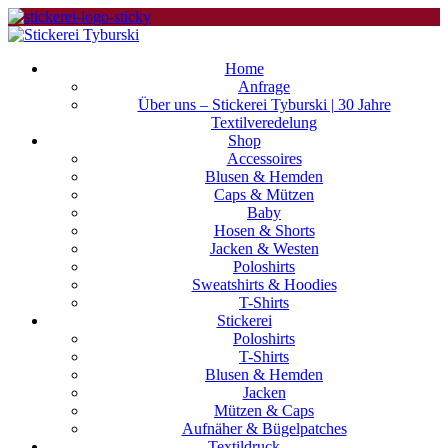
Home
Anfrage
Über uns – Stickerei Tyburski | 30 Jahre
Textilveredelung
Shop
Accessoires
Blusen & Hemden
Caps & Mützen
Baby
Hosen & Shorts
Jacken & Westen
Poloshirts
Sweatshirts & Hoodies
T-Shirts
Stickerei
Poloshirts
T-Shirts
Blusen & Hemden
Jacken
Mützen & Caps
Aufnäher & Bügelpatches
Textildruck