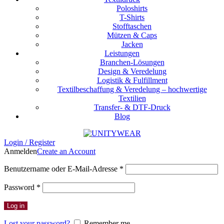
Poloshirts
T-Shirts
Stofftaschen
Mützen & Caps
Jacken
Leistungen
Branchen-Lösungen
Design & Veredelung
Logistik & Fulfillment
Textilbeschaffung & Veredelung – hochwertige
Textilien
Transfer- & DTF-Druck
Blog
Login / Register
Anmelden
Create an Account
Benutzername oder E-Mail-Adresse
*
Password
*
Log in
Lost your password?
Remember me