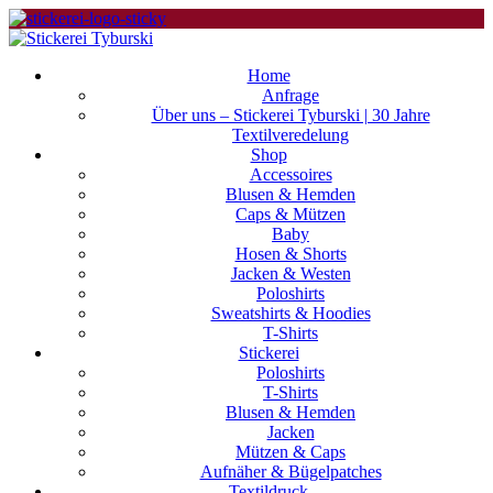
Home
Anfrage
Über uns – Stickerei Tyburski | 30 Jahre
Textilveredelung
Shop
Accessoires
Blusen & Hemden
Caps & Mützen
Baby
Hosen & Shorts
Jacken & Westen
Poloshirts
Sweatshirts & Hoodies
T-Shirts
Stickerei
Poloshirts
T-Shirts
Blusen & Hemden
Jacken
Mützen & Caps
Aufnäher & Bügelpatches
Textildruck