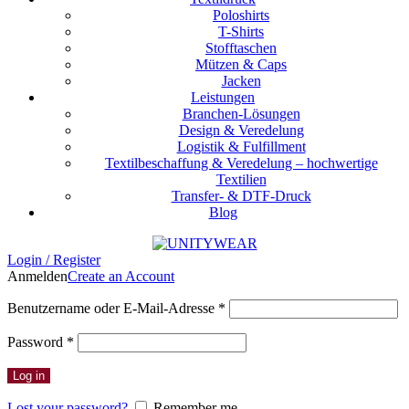
Poloshirts
T-Shirts
Stofftaschen
Mützen & Caps
Jacken
Leistungen
Branchen-Lösungen
Design & Veredelung
Logistik & Fulfillment
Textilbeschaffung & Veredelung – hochwertige
Textilien
Transfer- & DTF-Druck
Blog
Login / Register
Anmelden
Create an Account
Erforderlich
Benutzername oder E-Mail-Adresse
*
Erforderlich
Password
*
Log in
Lost your password?
Remember me