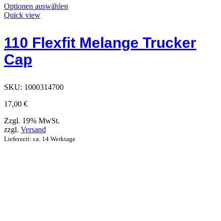
Dieses
Optionen auswählen
Produkt
Quick view
hat
Optionen,
110 Flexfit Melange Trucker
die
auf
Cap
der
Produktseite
ausgewählt
werden
SKU:
1000314700
können
17,00
€
Zzgl. 19% MwSt.
zzgl.
Versand
Lieferzeit: ca. 14 Werktage