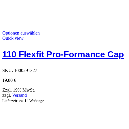
Dieses
Optionen auswählen
Produkt
Quick view
hat
Optionen,
110 Flexfit Pro-Formance Cap
die
auf
der
Produktseite
SKU:
1000291327
ausgewählt
werden
19,80
€
können
Zzgl. 19% MwSt.
zzgl.
Versand
Lieferzeit: ca. 14 Werktage