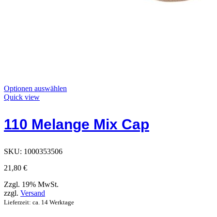
Dieses
Optionen auswählen
Produkt
Quick view
hat
Optionen,
110 Melange Mix Cap
die
auf
der
Produktseite
SKU:
1000353506
ausgewählt
werden
21,80
€
können
Zzgl. 19% MwSt.
zzgl.
Versand
Lieferzeit: ca. 14 Werktage