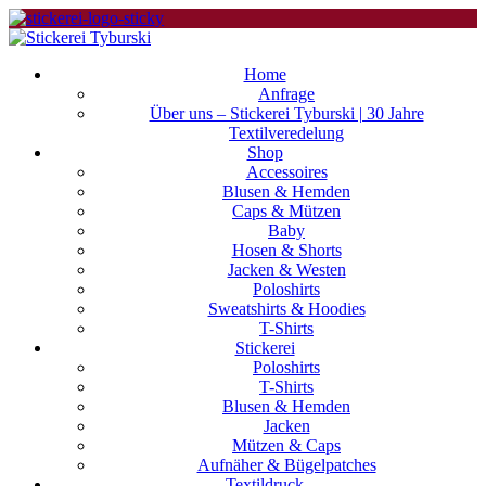
Home
Anfrage
Über uns – Stickerei Tyburski | 30 Jahre
Textilveredelung
Shop
Accessoires
Blusen & Hemden
Caps & Mützen
Baby
Hosen & Shorts
Jacken & Westen
Poloshirts
Sweatshirts & Hoodies
T-Shirts
Stickerei
Poloshirts
T-Shirts
Blusen & Hemden
Jacken
Mützen & Caps
Aufnäher & Bügelpatches
Textildruck