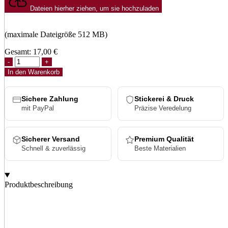
Dateien hierher ziehen, um sie hochzuladen
(maximale Dateigröße 512 MB)
Gesamt:
17,00
€
Flexfit
Bamboo
In den Warenkorb
Cap
Menge
Sichere Zahlung
Stickerei & Druck
mit PayPal
Präzise Veredelung
Sicherer Versand
Premium Qualität
Schnell & zuverlässig
Beste Materialien
Produktbeschreibung