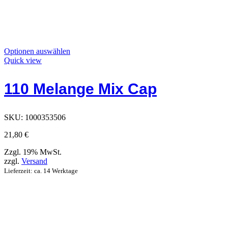
Dieses
Optionen auswählen
Produkt
Quick view
hat
Optionen,
110 Melange Mix Cap
die
auf
der
Produktseite
SKU:
1000353506
ausgewählt
werden
21,80
€
können
Zzgl. 19% MwSt.
zzgl.
Versand
Lieferzeit: ca. 14 Werktage