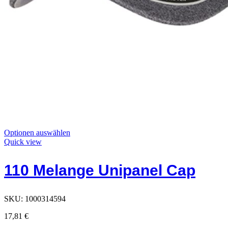
Dieses
Optionen auswählen
Produkt
Quick view
hat
Optionen,
110 Melange Unipanel Cap
die
auf
der
Produktseite
SKU:
1000314594
ausgewählt
werden
17,81
€
können