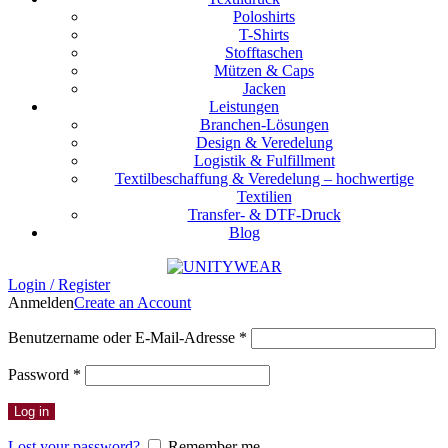
Poloshirts
T-Shirts
Stofftaschen
Mützen & Caps
Jacken
Leistungen
Branchen-Lösungen
Design & Veredelung
Logistik & Fulfillment
Textilbeschaffung & Veredelung – hochwertige
Textilien
Transfer- & DTF-Druck
Blog
Login / Register
Anmelden
Create an Account
Erforderlich
Benutzername oder E-Mail-Adresse
*
Erforderlich
Password
*
Log in
Lost your password?
Remember me