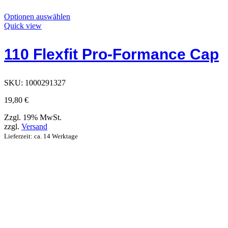
Dieses
Optionen auswählen
Produkt
Quick view
hat
Optionen,
110 Flexfit Pro-Formance Cap
die
auf
der
Produktseite
SKU:
1000291327
ausgewählt
werden
19,80
€
können
Zzgl. 19% MwSt.
zzgl.
Versand
Lieferzeit: ca. 14 Werktage