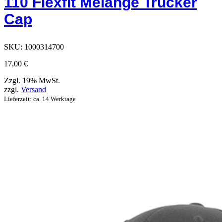
110 Flexfit Melange Trucker
die
auf
Cap
der
Produktseite
ausgewählt
werden
SKU:
1000314700
können
17,00
€
Zzgl. 19% MwSt.
zzgl.
Versand
Lieferzeit: ca. 14 Werktage