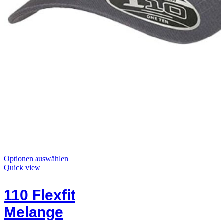
Dieses
Optionen auswählen
Produkt
Quick view
hat
Optionen,
110 Flexfit
die
auf
Melange
der
Produktseite