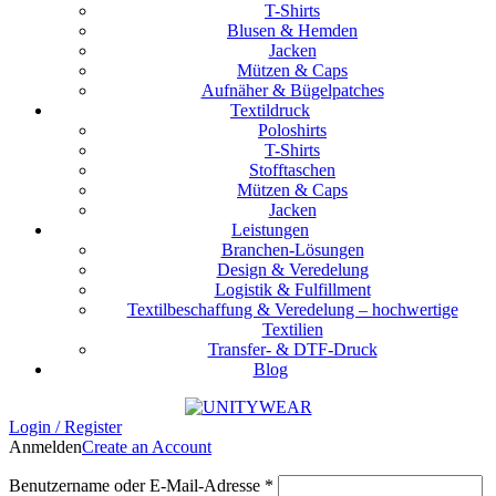
T-Shirts
Blusen & Hemden
Jacken
Mützen & Caps
Aufnäher & Bügelpatches
Textildruck
Poloshirts
T-Shirts
Stofftaschen
Mützen & Caps
Jacken
Leistungen
Branchen-Lösungen
Design & Veredelung
Logistik & Fulfillment
Textilbeschaffung & Veredelung – hochwertige
Textilien
Transfer- & DTF-Druck
Blog
Login / Register
Anmelden
Create an Account
Erforderlich
Benutzername oder E-Mail-Adresse
*