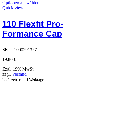
Dieses
Optionen auswählen
Produkt
Quick view
hat
Optionen,
110 Flexfit Pro-
die
auf
Formance Cap
der
Produktseite
ausgewählt
werden
SKU:
1000291327
können
19,80
€
Zzgl. 19% MwSt.
zzgl.
Versand
Lieferzeit: ca. 14 Werktage