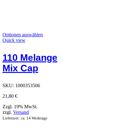
Dieses
Optionen auswählen
Produkt
Quick view
hat
Optionen,
110 Melange
die
auf
Mix Cap
der
Produktseite
ausgewählt
werden
SKU:
1000353506
können
21,80
€
Zzgl. 19% MwSt.
zzgl.
Versand
Lieferzeit: ca. 14 Werktage