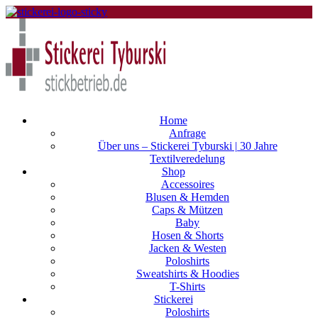
Home
Anfrage
Über uns – Stickerei Tyburski | 30 Jahre
Textilveredelung
Shop
Accessoires
Blusen & Hemden
Caps & Mützen
Baby
Hosen & Shorts
Jacken & Westen
Poloshirts
Sweatshirts & Hoodies
T-Shirts
Stickerei
Poloshirts