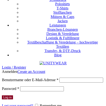
Poloshirts
T-Shirts
Stofftaschen
Mützen & Caps
Jacken
Leistungen
Branchen-Lösungen
Design & Veredelung
Logistik & Fulfillment
Textilbeschaffung & Veredelung – hochwertige
Textilien
Transfer- & DTF-Druck
Blog
Login / Register
Anmelden
Create an Account
Erforderlich
Benutzername oder E-Mail-Adresse
*
Erforderlich
Password
*
Log in
Lost your password?
Remember me