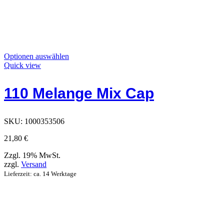
Dieses
Optionen auswählen
Produkt
Quick view
hat
Optionen,
110 Melange Mix Cap
die
auf
der
Produktseite
SKU:
1000353506
ausgewählt
werden
21,80
€
können
Zzgl. 19% MwSt.
zzgl.
Versand
Lieferzeit: ca. 14 Werktage