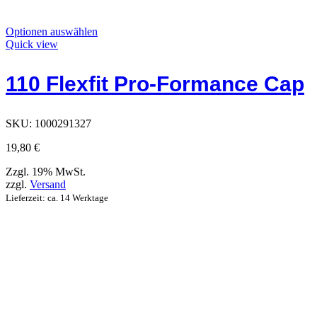
Dieses
Optionen auswählen
Produkt
Quick view
hat
Optionen,
110 Flexfit Pro-Formance Cap
die
auf
der
Produktseite
SKU:
1000291327
ausgewählt
werden
19,80
€
können
Zzgl. 19% MwSt.
zzgl.
Versand
Lieferzeit: ca. 14 Werktage