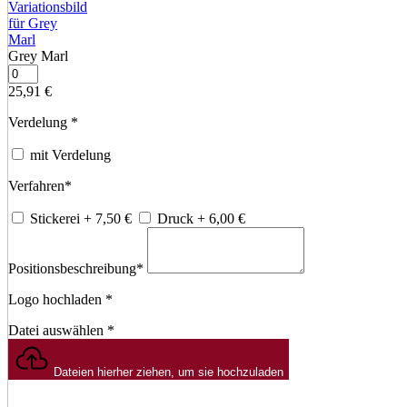
Grey Marl
25,91
€
Verdelung
*
mit Verdelung
Verfahren
*
Stickerei
+ 7,50
€
Druck
+ 6,00
€
Positionsbeschreibung
*
Logo hochladen
*
Datei auswählen
*
Dateien hierher ziehen, um sie hochzuladen