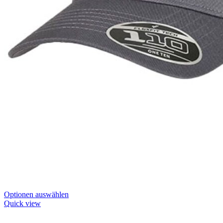
Dieses
Optionen auswählen
Produkt
Quick view
hat
Optionen,