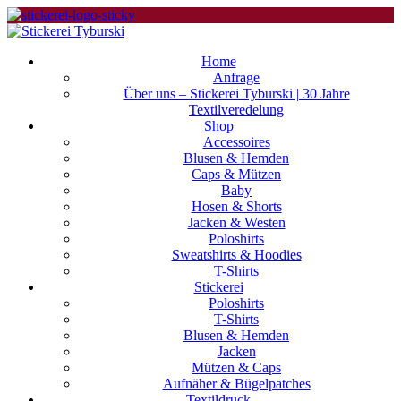
Home
Anfrage
Über uns – Stickerei Tyburski | 30 Jahre
Textilveredelung
Shop
Accessoires
Blusen & Hemden
Caps & Mützen
Baby
Hosen & Shorts
Jacken & Westen
Poloshirts
Sweatshirts & Hoodies
T-Shirts
Stickerei
Poloshirts
T-Shirts
Blusen & Hemden
Jacken
Mützen & Caps
Aufnäher & Bügelpatches
Textildruck