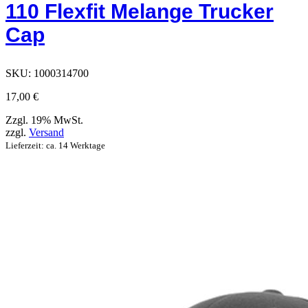
110 Flexfit Melange Trucker
die
auf
Cap
der
Produktseite
ausgewählt
werden
SKU:
1000314700
können
17,00
€
Zzgl. 19% MwSt.
zzgl.
Versand
Lieferzeit: ca. 14 Werktage