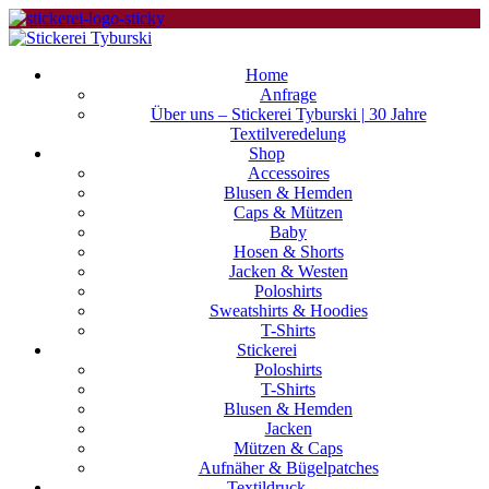
Home
Anfrage
Über uns – Stickerei Tyburski | 30 Jahre
Textilveredelung
Shop
Accessoires
Blusen & Hemden
Caps & Mützen
Baby
Hosen & Shorts
Jacken & Westen
Poloshirts
Sweatshirts & Hoodies
T-Shirts
Stickerei
Poloshirts
T-Shirts
Blusen & Hemden
Jacken
Mützen & Caps
Aufnäher & Bügelpatches
Textildruck