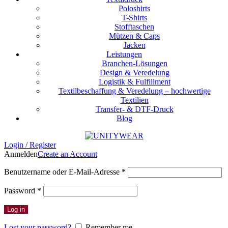
Poloshirts
T-Shirts
Stofftaschen
Mützen & Caps
Jacken
Leistungen
Branchen-Lösungen
Design & Veredelung
Logistik & Fulfillment
Textilbeschaffung & Veredelung – hochwertige
Textilien
Transfer- & DTF-Druck
Blog
Login / Register
Anmelden
Create an Account
Erforderlich
Benutzername oder E-Mail-Adresse
*
Erforderlich
Password
*
Log in
Lost your password?
Remember me