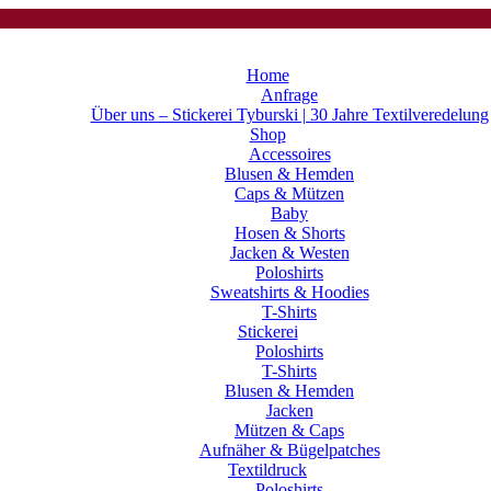
Home
Anfrage
Über uns – Stickerei Tyburski | 30 Jahre Textilveredelung
Shop
Accessoires
Blusen & Hemden
Caps & Mützen
Baby
Hosen & Shorts
Jacken & Westen
Poloshirts
Sweatshirts & Hoodies
T-Shirts
Stickerei
Poloshirts
T-Shirts
Blusen & Hemden
Jacken
Mützen & Caps
Aufnäher & Bügelpatches
Textildruck
Poloshirts