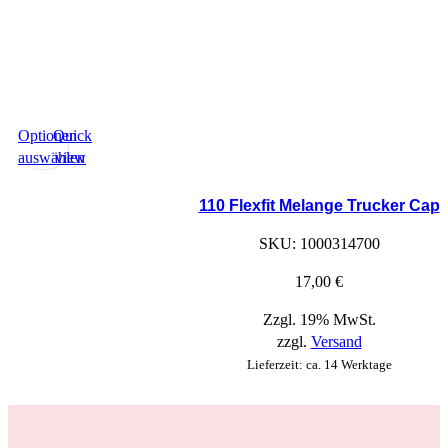
Optionen
Quick
auswählen
view
Dieses
Produkt
110 Flexfit Melange Trucker Cap
hat
SKU:
1000314700
Optionen,
die
17,00
€
auf
der
Zzgl. 19% MwSt.
Produktseite
zzgl.
Versand
ausgewählt
Lieferzeit: ca. 14 Werktage
werden
können