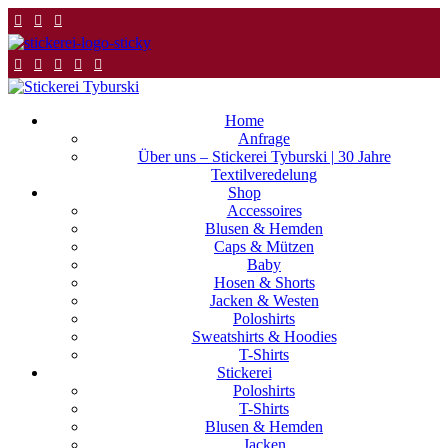
Home
Anfrage
Über uns – Stickerei Tyburski | 30 Jahre
Textilveredelung
Shop
Accessoires
Blusen & Hemden
Caps & Mützen
Baby
Hosen & Shorts
Jacken & Westen
Poloshirts
Sweatshirts & Hoodies
T-Shirts
Stickerei
Poloshirts
T-Shirts
Blusen & Hemden
Jacken