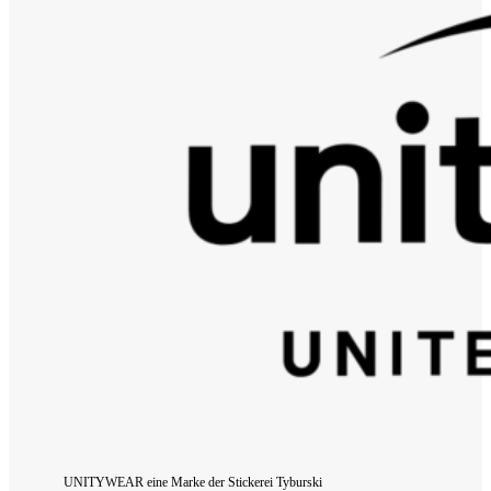
UNITYWEAR eine Marke der Stickerei Tyburski