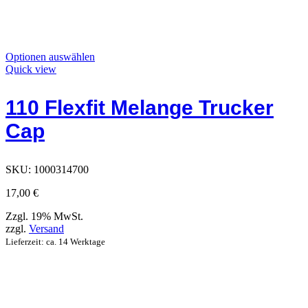
Dieses
Optionen auswählen
Produkt
Quick view
hat
Optionen,
110 Flexfit Melange Trucker
die
auf
Cap
der
Produktseite
ausgewählt
werden
SKU:
1000314700
können
17,00
€
Zzgl. 19% MwSt.
zzgl.
Versand
Lieferzeit: ca. 14 Werktage