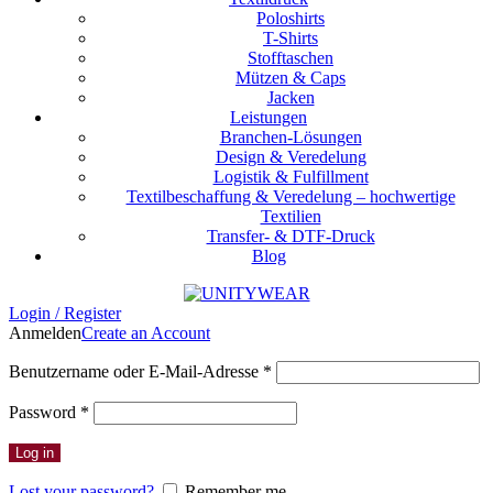
Poloshirts
T-Shirts
Stofftaschen
Mützen & Caps
Jacken
Leistungen
Branchen-Lösungen
Design & Veredelung
Logistik & Fulfillment
Textilbeschaffung & Veredelung – hochwertige
Textilien
Transfer- & DTF-Druck
Blog
Login / Register
Anmelden
Create an Account
Erforderlich
Benutzername oder E-Mail-Adresse
*
Erforderlich
Password
*
Log in
Lost your password?
Remember me