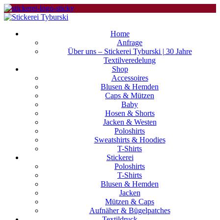
Home
Anfrage
Über uns – Stickerei Tyburski | 30 Jahre
Textilveredelung
Shop
Accessoires
Blusen & Hemden
Caps & Mützen
Baby
Hosen & Shorts
Jacken & Westen
Poloshirts
Sweatshirts & Hoodies
T-Shirts
Stickerei
Poloshirts
T-Shirts
Blusen & Hemden
Jacken
Mützen & Caps
Aufnäher & Bügelpatches
Textildruck