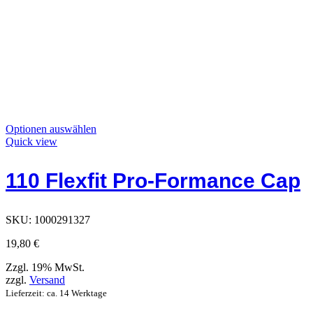
Dieses
Optionen auswählen
Produkt
Quick view
hat
Optionen,
110 Flexfit Pro-Formance Cap
die
auf
der
Produktseite
SKU:
1000291327
ausgewählt
werden
19,80
€
können
Zzgl. 19% MwSt.
zzgl.
Versand
Lieferzeit: ca. 14 Werktage