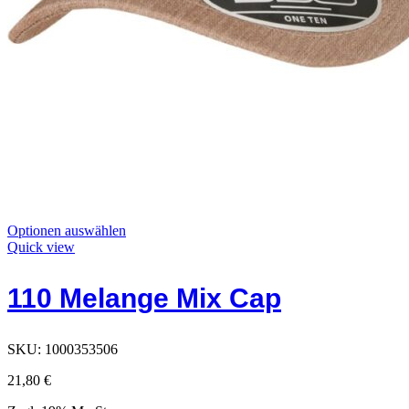
Dieses
Optionen auswählen
Produkt
Quick view
hat
Optionen,
110 Melange Mix Cap
die
auf
der
Produktseite
SKU:
1000353506
ausgewählt
werden
21,80
€
können