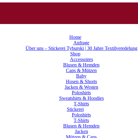
Home
Anfrage
Über uns – Stickerei Tyburski | 30 Jahre Textilveredelung
Shop
Accessoires
Blusen & Hemden
Caps & Mützen
Baby
Hosen & Shorts
Jacken & Westen
Poloshirts
Sweatshirts & Hoodies
T-Shirts
Stickerei
Poloshirts
T-Shirts
Blusen & Hemden
Jacken
Mützen & Caps