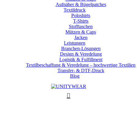
Aufnäher & Bügelpatches
Textildruck
Poloshirts
T-Shirts
Stofftaschen
Mützen & Caps
Jacken
Leistungen
Branchen-Lösungen
Design & Veredelung
Logistik & Fulfillment
Textilbeschaffung & Veredelung – hochwertige Textilien
Transfer- & DTF-Druck
Blog