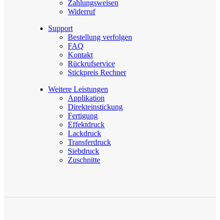
Zahlungsweisen
Widerruf
Support
Bestellung verfolgen
FAQ
Kontakt
Rückrufservice
Stickpreis Rechner
Weitere Leistungen
Applikation
Direkteinstickung
Fertigung
Effektdruck
Lackdruck
Transferdruck
Siebdruck
Zuschnitte