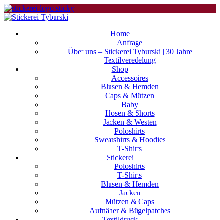
Home
Anfrage
Über uns – Stickerei Tyburski | 30 Jahre
Textilveredelung
Shop
Accessoires
Blusen & Hemden
Caps & Mützen
Baby
Hosen & Shorts
Jacken & Westen
Poloshirts
Sweatshirts & Hoodies
T-Shirts
Stickerei
Poloshirts
T-Shirts
Blusen & Hemden
Jacken
Mützen & Caps
Aufnäher & Bügelpatches
Textildruck