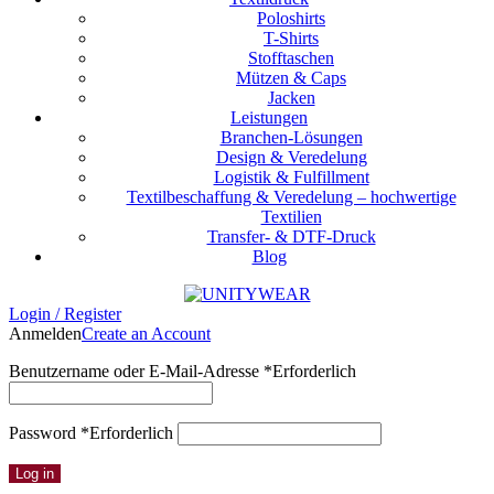
Poloshirts
T-Shirts
Stofftaschen
Mützen & Caps
Jacken
Leistungen
Branchen-Lösungen
Design & Veredelung
Logistik & Fulfillment
Textilbeschaffung & Veredelung – hochwertige
Textilien
Transfer- & DTF-Druck
Blog
Login / Register
Anmelden
Create an Account
Benutzername oder E-Mail-Adresse
*
Erforderlich
Password
*
Erforderlich
Log in