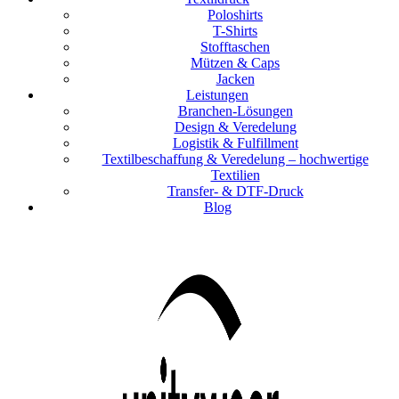
Poloshirts
T-Shirts
Stofftaschen
Mützen & Caps
Jacken
Leistungen
Branchen-Lösungen
Design & Veredelung
Logistik & Fulfillment
Textilbeschaffung & Veredelung – hochwertige
Textilien
Transfer- & DTF-Druck
Blog