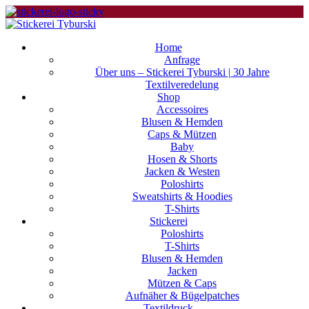
Home
Anfrage
Über uns – Stickerei Tyburski | 30 Jahre
Textilveredelung
Shop
Accessoires
Blusen & Hemden
Caps & Mützen
Baby
Hosen & Shorts
Jacken & Westen
Poloshirts
Sweatshirts & Hoodies
T-Shirts
Stickerei
Poloshirts
T-Shirts
Blusen & Hemden
Jacken
Mützen & Caps
Aufnäher & Bügelpatches
Textildruck