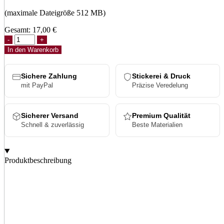
(maximale Dateigröße 512 MB)
Gesamt:
17,00
€
YP
Classics®
In den Warenkorb
Kryptek®
Retro
Trucker
Sichere Zahlung
Stickerei & Druck
Cap
mit PayPal
Präzise Veredelung
Menge
Sicherer Versand
Premium Qualität
Schnell & zuverlässig
Beste Materialien
Produktbeschreibung