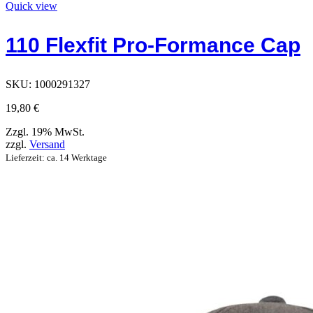
Produkt
Quick view
hat
Optionen,
110 Flexfit Pro-Formance Cap
die
auf
der
Produktseite
SKU:
1000291327
ausgewählt
werden
19,80
€
können
Zzgl. 19% MwSt.
zzgl.
Versand
Lieferzeit: ca. 14 Werktage