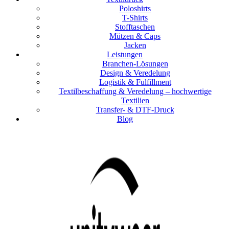
Poloshirts
T-Shirts
Stofftaschen
Mützen & Caps
Jacken
Leistungen
Branchen-Lösungen
Design & Veredelung
Logistik & Fulfillment
Textilbeschaffung & Veredelung – hochwertige
Textilien
Transfer- & DTF-Druck
Blog