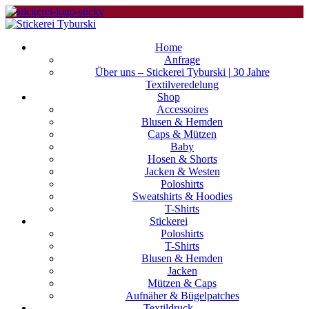
Home
Anfrage
Über uns – Stickerei Tyburski | 30 Jahre
Textilveredelung
Shop
Accessoires
Blusen & Hemden
Caps & Mützen
Baby
Hosen & Shorts
Jacken & Westen
Poloshirts
Sweatshirts & Hoodies
T-Shirts
Stickerei
Poloshirts
T-Shirts
Blusen & Hemden
Jacken
Mützen & Caps
Aufnäher & Bügelpatches
Textildruck