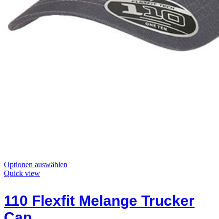
Dieses
Optionen auswählen
Produkt
Quick view
hat
Optionen,
110 Flexfit Melange Trucker
die
auf
Cap
der