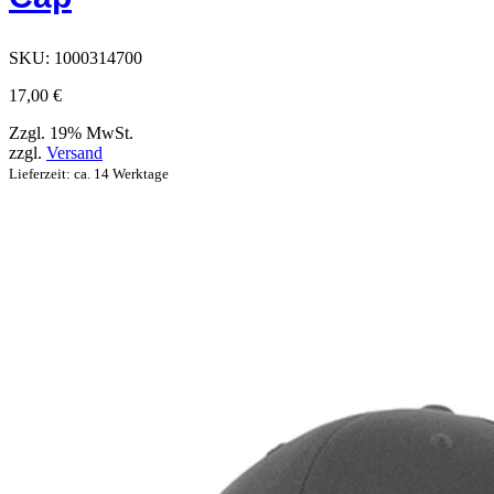
Produktseite
ausgewählt
werden
SKU:
1000314700
können
17,00
€
Zzgl. 19% MwSt.
zzgl.
Versand
Lieferzeit: ca. 14 Werktage