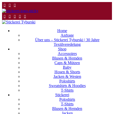
0
0
Home
Anfrage
Über uns – Stickerei Tyburski | 30 Jahre
Textilveredelung
Shop
Accessoires
Blusen & Hemden
Caps & Mützen
Baby
Hosen & Shorts
Jacken & Westen
Poloshirts
Sweatshirts & Hoodies
T-Shirts
Stickerei
Poloshirts
T-Shirts
Blusen & Hemden
Jacken