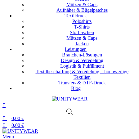
Mützen & Caps
Aufnäher & Bügelpatches
Textildruck
Poloshirts
T-Shirts
Stofftaschen
Mützen & Caps
Jacken
Leistungen
Branchen-Lösungen
Design & Veredelung
Logistik & Fulfillment
Textilbeschaffung & Veredelung – hochwertige
Textilien
Transfer- & DTF-Druck
Blog
0,00
€
0,00
€
Menu