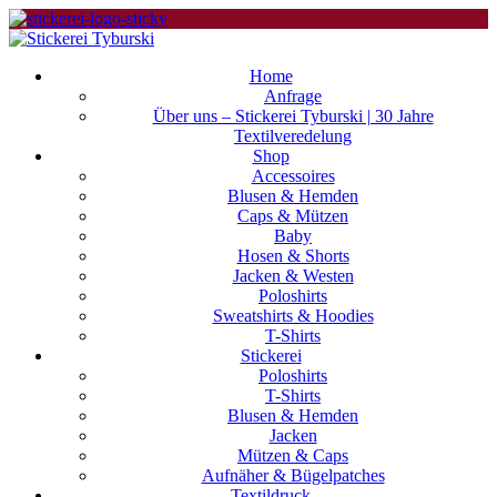
Home
Anfrage
Über uns – Stickerei Tyburski | 30 Jahre
Textilveredelung
Shop
Accessoires
Blusen & Hemden
Caps & Mützen
Baby
Hosen & Shorts
Jacken & Westen
Poloshirts
Sweatshirts & Hoodies
T-Shirts
Stickerei
Poloshirts
T-Shirts
Blusen & Hemden
Jacken
Mützen & Caps
Aufnäher & Bügelpatches
Textildruck