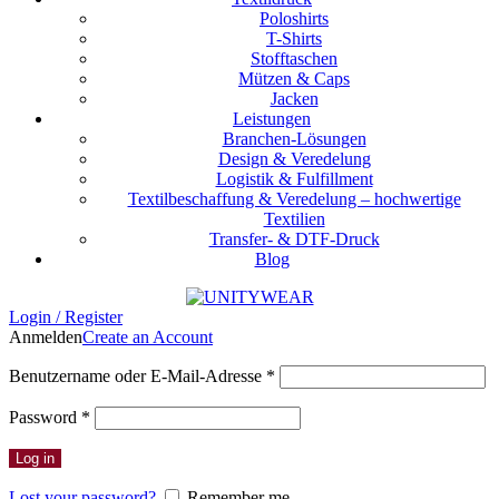
Poloshirts
T-Shirts
Stofftaschen
Mützen & Caps
Jacken
Leistungen
Branchen-Lösungen
Design & Veredelung
Logistik & Fulfillment
Textilbeschaffung & Veredelung – hochwertige
Textilien
Transfer- & DTF-Druck
Blog
Login / Register
Anmelden
Create an Account
Erforderlich
Benutzername oder E-Mail-Adresse
*
Erforderlich
Password
*
Log in
Lost your password?
Remember me