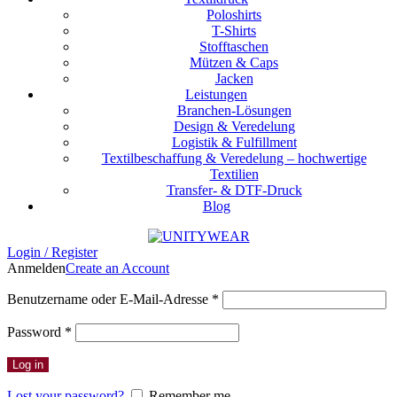
Poloshirts
T-Shirts
Stofftaschen
Mützen & Caps
Jacken
Leistungen
Branchen-Lösungen
Design & Veredelung
Logistik & Fulfillment
Textilbeschaffung & Veredelung – hochwertige
Textilien
Transfer- & DTF-Druck
Blog
Login / Register
Anmelden
Create an Account
Erforderlich
Benutzername oder E-Mail-Adresse
*
Erforderlich
Password
*
Log in
Lost your password?
Remember me