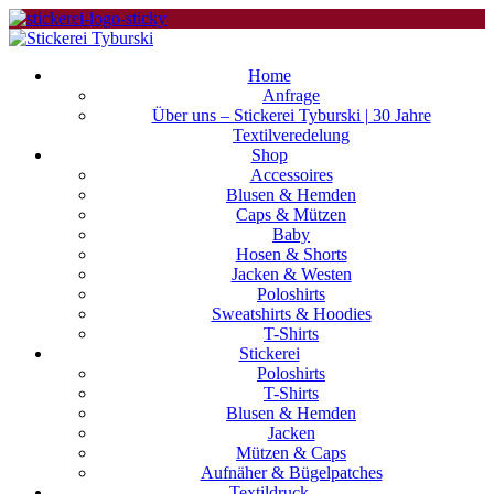
Home
Anfrage
Über uns – Stickerei Tyburski | 30 Jahre
Textilveredelung
Shop
Accessoires
Blusen & Hemden
Caps & Mützen
Baby
Hosen & Shorts
Jacken & Westen
Poloshirts
Sweatshirts & Hoodies
T-Shirts
Stickerei
Poloshirts
T-Shirts
Blusen & Hemden
Jacken
Mützen & Caps
Aufnäher & Bügelpatches
Textildruck