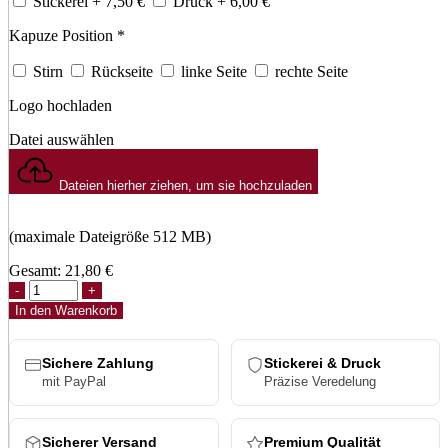
Stickerei
+ 7,50
€
Druck
+ 6,00
€
Kapuze Position
*
Stirn
Rückseite
linke Seite
rechte Seite
Logo hochladen
Datei auswählen
Dateien hierher ziehen, um sie hochzuladen
(maximale Dateigröße 512 MB)
Gesamt:
21,80
€
Suede
Leather
In den Warenkorb
Snapback
Menge
Sichere Zahlung
Stickerei & Druck
mit PayPal
Präzise Veredelung
Sicherer Versand
Premium Qualität