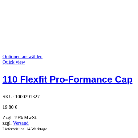
Dieses
Optionen auswählen
Produkt
Quick view
hat
Optionen,
110 Flexfit Pro-Formance Cap
die
auf
der
Produktseite
SKU:
1000291327
ausgewählt
werden
19,80
€
können
Zzgl. 19% MwSt.
zzgl.
Versand
Lieferzeit: ca. 14 Werktage