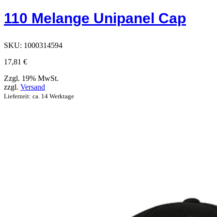
Optionen,
110 Melange Unipanel Cap
die
auf
der
Produktseite
SKU:
1000314594
ausgewählt
werden
17,81
€
können
Zzgl. 19% MwSt.
zzgl.
Versand
Lieferzeit: ca. 14 Werktage