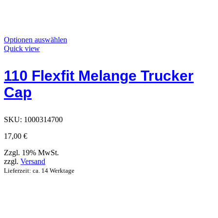
Dieses
Optionen auswählen
Produkt
Quick view
hat
Optionen,
110 Flexfit Melange Trucker
die
auf
Cap
der
Produktseite
ausgewählt
werden
SKU:
1000314700
können
17,00
€
Zzgl. 19% MwSt.
zzgl.
Versand
Lieferzeit: ca. 14 Werktage