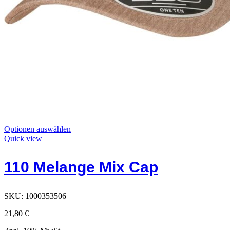
Dieses
Optionen auswählen
Produkt
Quick view
hat
Optionen,
110 Melange Mix Cap
die
auf
der
Produktseite
SKU:
1000353506
ausgewählt
werden
21,80
€
können