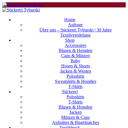
Home
Anfrage
Über uns – Stickerei Tyburski | 30 Jahre
Textilveredelung
Shop
Accessoires
Blusen & Hemden
Caps & Mützen
Baby
Hosen & Shorts
Jacken & Westen
Poloshirts
Sweatshirts & Hoodies
T-Shirts
Stickerei
Poloshirts
T-Shirts
Blusen & Hemden
Jacken
Mützen & Caps
Aufnäher & Bügelpatches
Textildruck