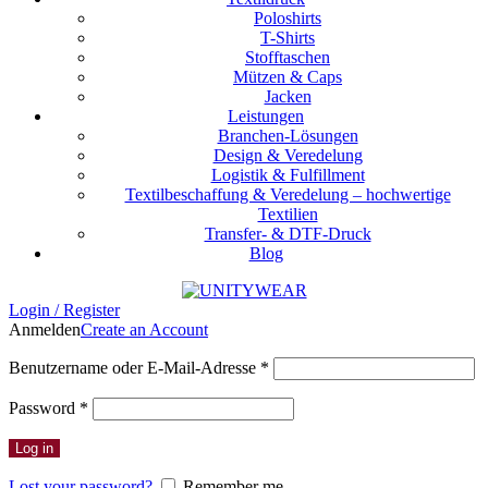
Poloshirts
T-Shirts
Stofftaschen
Mützen & Caps
Jacken
Leistungen
Branchen-Lösungen
Design & Veredelung
Logistik & Fulfillment
Textilbeschaffung & Veredelung – hochwertige
Textilien
Transfer- & DTF-Druck
Blog
Login / Register
Anmelden
Create an Account
Erforderlich
Benutzername oder E-Mail-Adresse
*
Erforderlich
Password
*
Log in
Lost your password?
Remember me