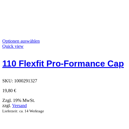
Dieses
Optionen auswählen
Produkt
Quick view
hat
Optionen,
110 Flexfit Pro-Formance Cap
die
auf
der
Produktseite
SKU:
1000291327
ausgewählt
werden
19,80
€
können
Zzgl. 19% MwSt.
zzgl.
Versand
Lieferzeit: ca. 14 Werktage