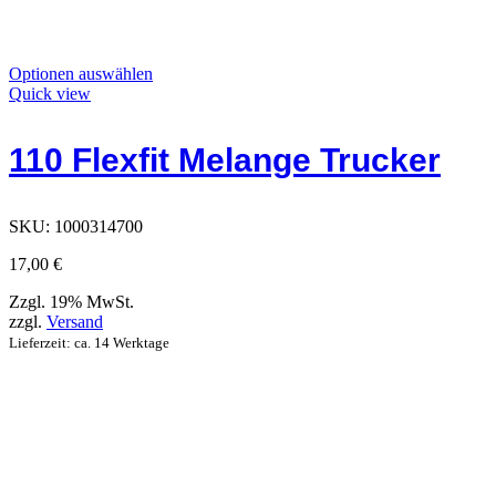
Dieses
Optionen auswählen
Produkt
Quick view
hat
Optionen,
110 Flexfit Melange Trucker
die
auf
der
Cap
Produktseite
SKU:
1000314700
ausgewählt
werden
17,00
€
können
Zzgl. 19% MwSt.
zzgl.
Versand
Lieferzeit: ca. 14 Werktage