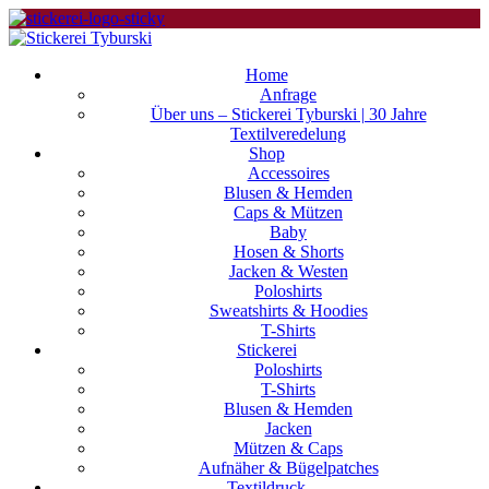
Home
Anfrage
Über uns – Stickerei Tyburski | 30 Jahre
Textilveredelung
Shop
Accessoires
Blusen & Hemden
Caps & Mützen
Baby
Hosen & Shorts
Jacken & Westen
Poloshirts
Sweatshirts & Hoodies
T-Shirts
Stickerei
Poloshirts
T-Shirts
Blusen & Hemden
Jacken
Mützen & Caps
Aufnäher & Bügelpatches
Textildruck