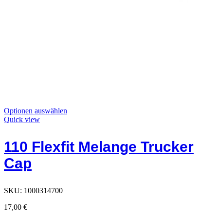
Dieses
Optionen auswählen
Produkt
Quick view
hat
Optionen,
110 Flexfit Melange Trucker
die
auf
Cap
der
Produktseite
ausgewählt
werden
SKU:
1000314700
können
17,00
€