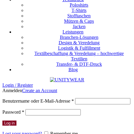
Poloshirts
T-Shirts
Stofftaschen
Mützen & Caps
Jacken
Leistungen
Branchen-Lösungen
Design & Veredelung
Logistik & Fulfillment
Textilbeschaffung & Veredelung – hochwertige
Textilien
Transfer- & DTF-Druck
Blog
Login / Register
Anmelden
Create an Account
Erforderlich
Benutzername oder E-Mail-Adresse
*
Erforderlich
Password
*
Log in
Lost your password?
Remember me