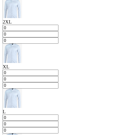
2XL
XL
L