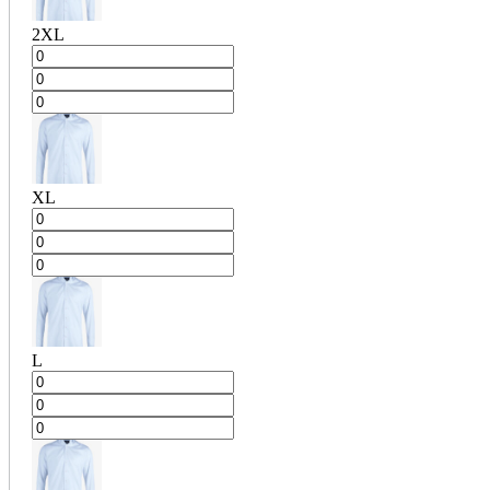
2XL
XL
L