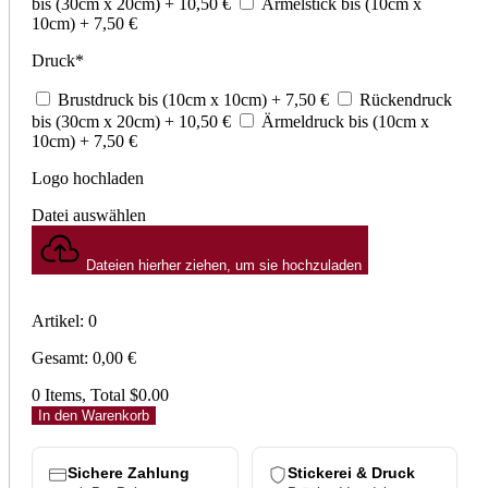
bis (30cm x 20cm)
+ 10,50
€
Ärmelstick bis (10cm x
10cm)
+ 7,50
€
Druck
*
Brustdruck bis (10cm x 10cm)
+ 7,50
€
Rückendruck
bis (30cm x 20cm)
+ 10,50
€
Ärmeldruck bis (10cm x
10cm)
+ 7,50
€
Logo hochladen
Datei auswählen
Dateien hierher ziehen, um sie hochzuladen
Artikel
:
0
Gesamt
:
0,00
€
0 Items, Total $0.00
In den Warenkorb
Sichere Zahlung
Stickerei & Druck