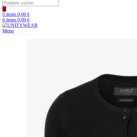
Products
search
0
items
0,00
€
0
items
0,00
€
Menu