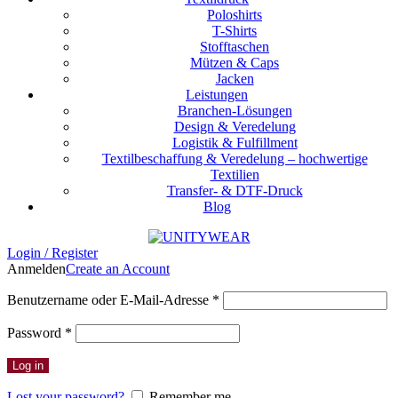
Poloshirts
T-Shirts
Stofftaschen
Mützen & Caps
Jacken
Leistungen
Branchen-Lösungen
Design & Veredelung
Logistik & Fulfillment
Textilbeschaffung & Veredelung – hochwertige
Textilien
Transfer- & DTF-Druck
Blog
Login / Register
Anmelden
Create an Account
Erforderlich
Benutzername oder E-Mail-Adresse
*
Erforderlich
Password
*
Log in
Lost your password?
Remember me