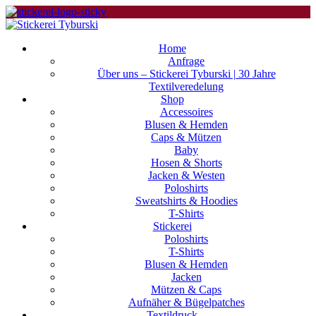
Home
Anfrage
Über uns – Stickerei Tyburski | 30 Jahre
Textilveredelung
Shop
Accessoires
Blusen & Hemden
Caps & Mützen
Baby
Hosen & Shorts
Jacken & Westen
Poloshirts
Sweatshirts & Hoodies
T-Shirts
Stickerei
Poloshirts
T-Shirts
Blusen & Hemden
Jacken
Mützen & Caps
Aufnäher & Bügelpatches
Textildruck