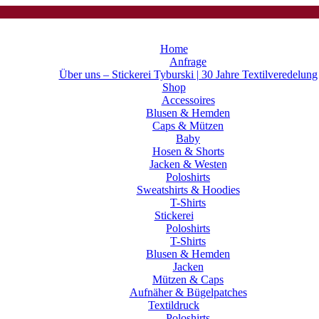
Home
Anfrage
Über uns – Stickerei Tyburski | 30 Jahre Textilveredelung
Shop
Accessoires
Blusen & Hemden
Caps & Mützen
Baby
Hosen & Shorts
Jacken & Westen
Poloshirts
Sweatshirts & Hoodies
T-Shirts
Stickerei
Poloshirts
T-Shirts
Blusen & Hemden
Jacken
Mützen & Caps
Aufnäher & Bügelpatches
Textildruck
Poloshirts