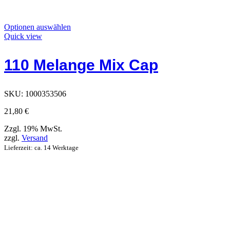
Dieses
Optionen auswählen
Produkt
Quick view
hat
Optionen,
110 Melange Mix Cap
die
auf
der
Produktseite
SKU:
1000353506
ausgewählt
werden
21,80
€
können
Zzgl. 19% MwSt.
zzgl.
Versand
Lieferzeit: ca. 14 Werktage