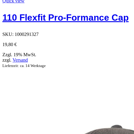
Produkt
Quick view
hat
Optionen,
110 Flexfit Pro-Formance Cap
die
auf
der
Produktseite
SKU:
1000291327
ausgewählt
werden
19,80
€
können
Zzgl. 19% MwSt.
zzgl.
Versand
Lieferzeit: ca. 14 Werktage