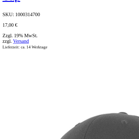
Produktseite
ausgewählt
werden
SKU:
1000314700
können
17,00
€
Zzgl. 19% MwSt.
zzgl.
Versand
Lieferzeit: ca. 14 Werktage