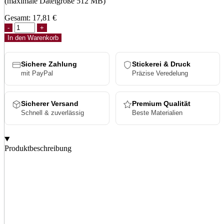
(maximale Dateigröße 512 MB)
Gesamt:
17,81
€
Melton
Wool
In den Warenkorb
Snapback
Cap
Menge
Sichere Zahlung
Stickerei & Druck
mit PayPal
Präzise Veredelung
Sicherer Versand
Premium Qualität
Schnell & zuverlässig
Beste Materialien
Produktbeschreibung