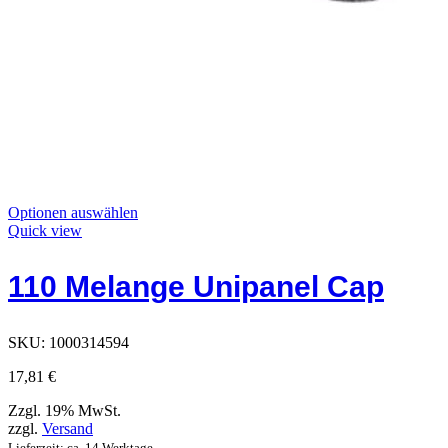
Dieses
Optionen auswählen
Produkt
Quick view
hat
Optionen,
110 Melange Unipanel Cap
die
auf
der
Produktseite
SKU:
1000314594
ausgewählt
werden
17,81
€
können
Zzgl. 19% MwSt.
zzgl.
Versand
Lieferzeit: ca. 14 Werktage