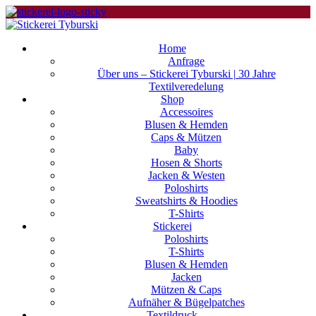
Home
Anfrage
Über uns – Stickerei Tyburski | 30 Jahre
Textilveredelung
Shop
Accessoires
Blusen & Hemden
Caps & Mützen
Baby
Hosen & Shorts
Jacken & Westen
Poloshirts
Sweatshirts & Hoodies
T-Shirts
Stickerei
Poloshirts
T-Shirts
Blusen & Hemden
Jacken
Mützen & Caps
Aufnäher & Bügelpatches
Textildruck