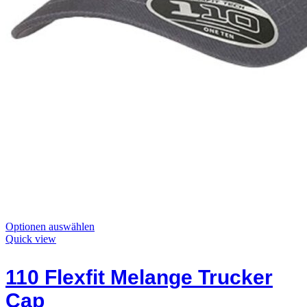
Dieses
Optionen auswählen
Produkt
Quick view
hat
Optionen,
110 Flexfit Melange Trucker
die
auf
Cap
der