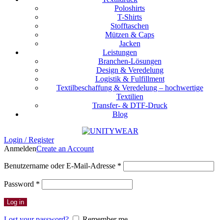
Poloshirts
T-Shirts
Stofftaschen
Mützen & Caps
Jacken
Leistungen
Branchen-Lösungen
Design & Veredelung
Logistik & Fulfillment
Textilbeschaffung & Veredelung – hochwertige
Textilien
Transfer- & DTF-Druck
Blog
Login / Register
Anmelden
Create an Account
Erforderlich
Benutzername oder E-Mail-Adresse
*
Erforderlich
Password
*
Log in
Lost your password?
Remember me