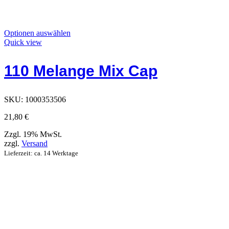
Dieses
Optionen auswählen
Produkt
Quick view
hat
Optionen,
110 Melange Mix Cap
die
auf
der
Produktseite
SKU:
1000353506
ausgewählt
werden
21,80
€
können
Zzgl. 19% MwSt.
zzgl.
Versand
Lieferzeit: ca. 14 Werktage