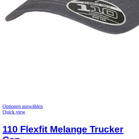
Dieses
Optionen auswählen
Produkt
Quick view
hat
Optionen,
110 Flexfit Melange Trucker
die
auf