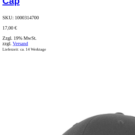
Cap
der
Produktseite
ausgewählt
werden
SKU:
1000314700
können
17,00
€
Zzgl. 19% MwSt.
zzgl.
Versand
Lieferzeit: ca. 14 Werktage