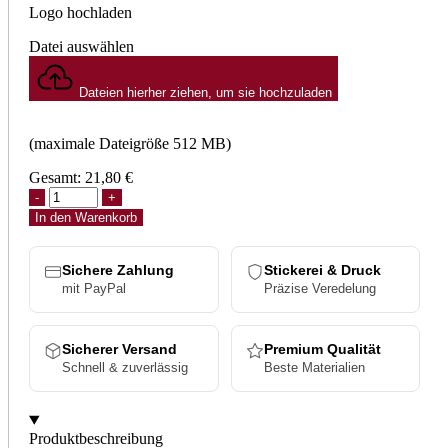
Logo hochladen
Datei auswählen
Dateien hierher ziehen, um sie hochzuladen
(maximale Dateigröße 512 MB)
Gesamt:
21,80
€
In den Warenkorb
Sichere Zahlung
Stickerei & Druck
mit PayPal
Präzise Veredelung
Sicherer Versand
Premium Qualität
Schnell & zuverlässig
Beste Materialien
Produktbeschreibung