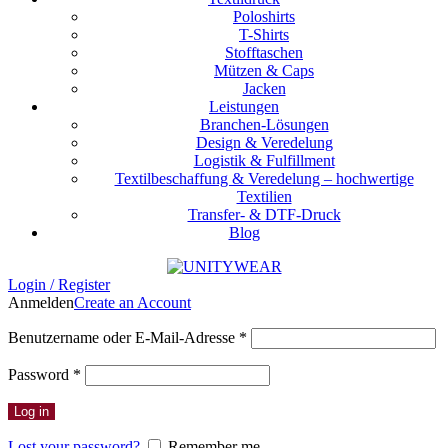
Poloshirts
T-Shirts
Stofftaschen
Mützen & Caps
Jacken
Leistungen
Branchen-Lösungen
Design & Veredelung
Logistik & Fulfillment
Textilbeschaffung & Veredelung – hochwertige
Textilien
Transfer- & DTF-Druck
Blog
Login / Register
Anmelden
Create an Account
Benutzername oder E-Mail-Adresse
*
Password
*
Log in
Lost your password?
Remember me