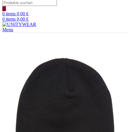
0
items
0,00
€
0
items
0,00
€
Menu