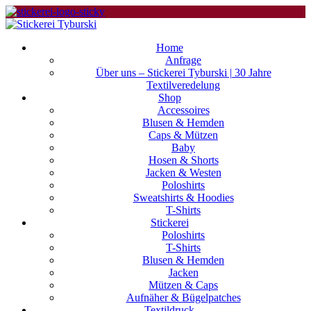
Home
Anfrage
Über uns – Stickerei Tyburski | 30 Jahre
Textilveredelung
Shop
Accessoires
Blusen & Hemden
Caps & Mützen
Baby
Hosen & Shorts
Jacken & Westen
Poloshirts
Sweatshirts & Hoodies
T-Shirts
Stickerei
Poloshirts
T-Shirts
Blusen & Hemden
Jacken
Mützen & Caps
Aufnäher & Bügelpatches
Textildruck