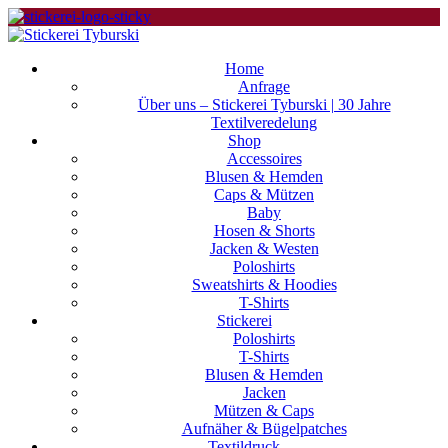
Home
Anfrage
Über uns – Stickerei Tyburski | 30 Jahre
Textilveredelung
Shop
Accessoires
Blusen & Hemden
Caps & Mützen
Baby
Hosen & Shorts
Jacken & Westen
Poloshirts
Sweatshirts & Hoodies
T-Shirts
Stickerei
Poloshirts
T-Shirts
Blusen & Hemden
Jacken
Mützen & Caps
Aufnäher & Bügelpatches
Textildruck