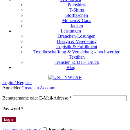
Poloshirts
T-Shirts
Stofftaschen
Mützen & Caps
Jacken
Leistungen
Branchen-Lösungen
Design & Veredelung
Logistik & Fulfillment
Textilbeschaffung & Veredelung – hochwertige
Textilien
Transfer- & DTF-Druck
Blog
Login / Register
Anmelden
Create an Account
Erforderlich
Benutzername oder E-Mail-Adresse
*
Erforderlich
Password
*
Log in
Lost your password?
Remember me