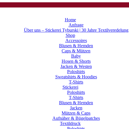
Home
Anfrage
Über uns – Stickerei Tyburski | 30 Jahre Textilveredelung
Shop
Accessoires
Blusen & Hemden
Caps & Mützen
Baby
Hosen & Shorts
Jacken & Westen
Poloshirts
Sweatshirts & Hoodies
T-Shirts
Stickerei
Poloshirts
T-Shirts
Blusen & Hemden
Jacken
Mützen & Caps
Aufnäher & Bügelpatches
Textildruck
Poloshirts