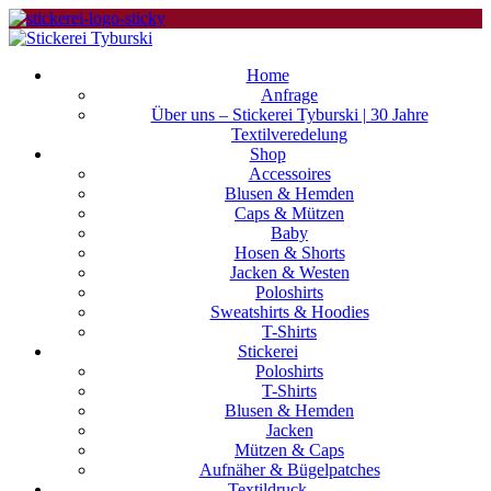
Home
Anfrage
Über uns – Stickerei Tyburski | 30 Jahre
Textilveredelung
Shop
Accessoires
Blusen & Hemden
Caps & Mützen
Baby
Hosen & Shorts
Jacken & Westen
Poloshirts
Sweatshirts & Hoodies
T-Shirts
Stickerei
Poloshirts
T-Shirts
Blusen & Hemden
Jacken
Mützen & Caps
Aufnäher & Bügelpatches
Textildruck