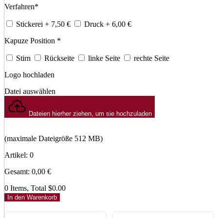
Verfahren
*
Stickerei
+ 7,50
€
Druck
+ 6,00
€
Kapuze Position
*
Stirn
Rückseite
linke Seite
rechte Seite
Logo hochladen
Datei auswählen
Dateien hierher ziehen, um sie hochzuladen
(maximale Dateigröße 512 MB)
Artikel
:
0
Gesamt
:
0,00
€
0 Items, Total $0.00
In den Warenkorb