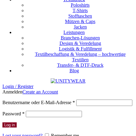
Poloshirts
T-Shirts
Stofftaschen
Mützen & Caps
Jacken
Leistungen
Branchen-Lösungen
Design & Veredelung
Logistik & Fulfillment
Textilbeschaffung & Veredelung – hochwertige
Textilien
Transfer- & DTF-Druck
Blog
Login / Register
Anmelden
Create an Account
Erforderlich
Benutzername oder E-Mail-Adresse
*
Erforderlich
Password
*
Log in
Lost your password?
Remember me