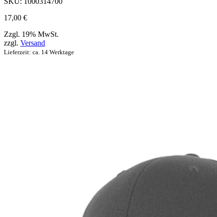
SKU:
1000314700
können
17,00
€
Zzgl. 19% MwSt.
zzgl.
Versand
Lieferzeit: ca. 14 Werktage