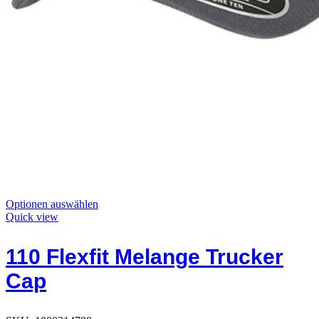
Dieses
Optionen auswählen
Produkt
Quick view
hat
Optionen,
110 Flexfit Melange Trucker
die
auf
Cap
der
Produktseite
ausgewählt
werden