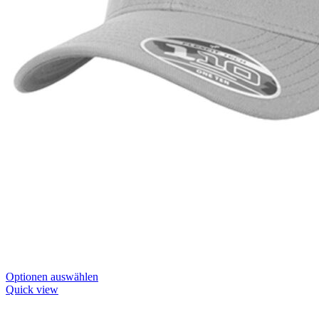
Dieses
Optionen auswählen
Produkt
Quick view
hat
Optionen,