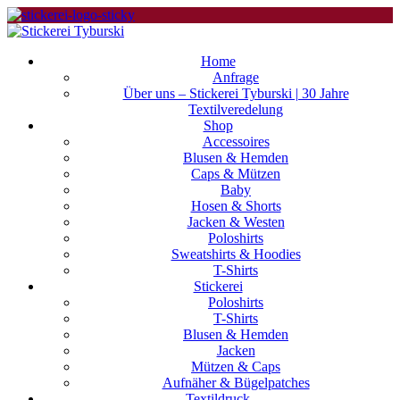
Home
Anfrage
Über uns – Stickerei Tyburski | 30 Jahre
Textilveredelung
Shop
Accessoires
Blusen & Hemden
Caps & Mützen
Baby
Hosen & Shorts
Jacken & Westen
Poloshirts
Sweatshirts & Hoodies
T-Shirts
Stickerei
Poloshirts
T-Shirts
Blusen & Hemden
Jacken
Mützen & Caps
Aufnäher & Bügelpatches
Textildruck