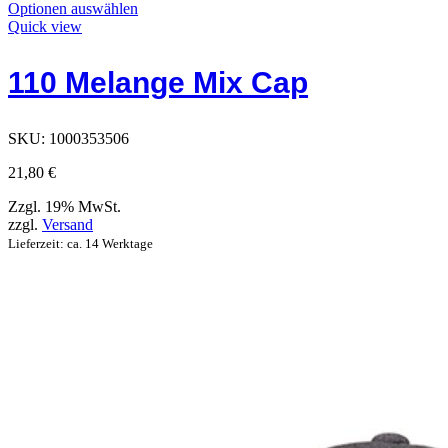
Dieses
Optionen auswählen
Produkt
Quick view
hat
Optionen,
110 Melange Mix Cap
die
auf
der
Produktseite
SKU:
1000353506
ausgewählt
werden
21,80
€
können
Zzgl. 19% MwSt.
zzgl.
Versand
Lieferzeit: ca. 14 Werktage