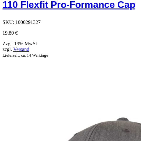
110 Flexfit Pro-Formance Cap
die
auf
der
Produktseite
SKU:
1000291327
ausgewählt
werden
19,80
€
können
Zzgl. 19% MwSt.
zzgl.
Versand
Lieferzeit: ca. 14 Werktage