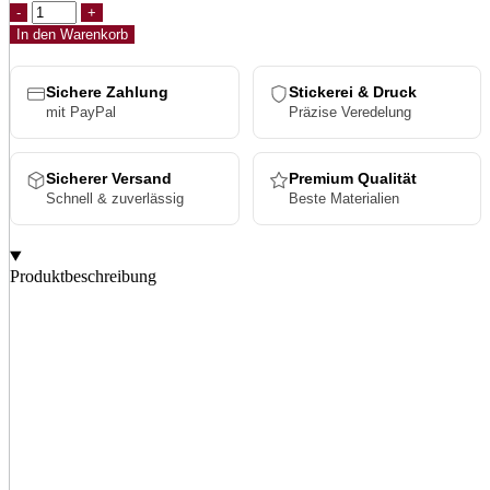
Flexfit
Natural
In den Warenkorb
Melange
Cap
Menge
Sichere Zahlung
Stickerei & Druck
mit PayPal
Präzise Veredelung
Sicherer Versand
Premium Qualität
Schnell & zuverlässig
Beste Materialien
Produktbeschreibung