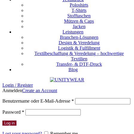
Poloshirts
T-Shirts
Stofftaschen
Mützen & Caps
Jacken
Leistungen
Branchen-Lösungen
Design & Veredelung
Logistik & Fulfillment
Textilbeschaffung & Veredelung – hochwertige
Textilien
Transfer- & DTF-Druck
Blog
Login / Register
Anmelden
Create an Account
Erforderlich
Benutzername oder E-Mail-Adresse
*
Erforderlich
Password
*
Log in
Lost your password?
Remember me