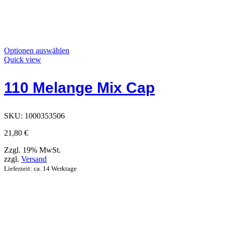
Dieses
Optionen auswählen
Produkt
Quick view
hat
Optionen,
110 Melange Mix Cap
die
auf
der
Produktseite
SKU:
1000353506
ausgewählt
werden
21,80
€
können
Zzgl. 19% MwSt.
zzgl.
Versand
Lieferzeit: ca. 14 Werktage