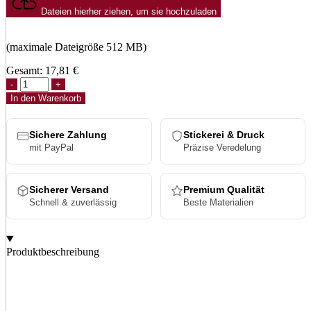
Dateien hierher ziehen, um sie hochzuladen
(maximale Dateigröße 512 MB)
Gesamt:
17,81
€
Flexfit
Melange
In den Warenkorb
Cap
Menge
Sichere Zahlung
Stickerei & Druck
mit PayPal
Präzise Veredelung
Sicherer Versand
Premium Qualität
Schnell & zuverlässig
Beste Materialien
Produktbeschreibung