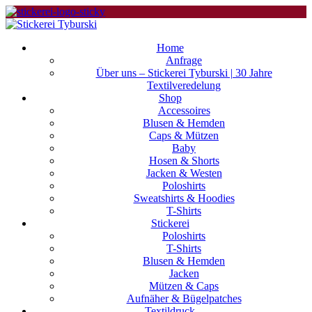
Home
Anfrage
Über uns – Stickerei Tyburski | 30 Jahre
Textilveredelung
Shop
Accessoires
Blusen & Hemden
Caps & Mützen
Baby
Hosen & Shorts
Jacken & Westen
Poloshirts
Sweatshirts & Hoodies
T-Shirts
Stickerei
Poloshirts
T-Shirts
Blusen & Hemden
Jacken
Mützen & Caps
Aufnäher & Bügelpatches
Textildruck