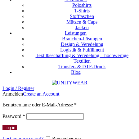
Poloshirts
T-Shirts
Stofftaschen
Mützen & Caps
Jacken
Leistungen
Branchen-Lösungen
Design & Veredelung
Logistik & Fulfillment
Textilbeschaffung & Veredelung – hochwertige
Textilien
Transfer- & DTF-Druck
Blog
Login / Register
Anmelden
Create an Account
Erforderlich
Benutzername oder E-Mail-Adresse
*
Erforderlich
Password
*
Log in
Lost your password?
Remember me