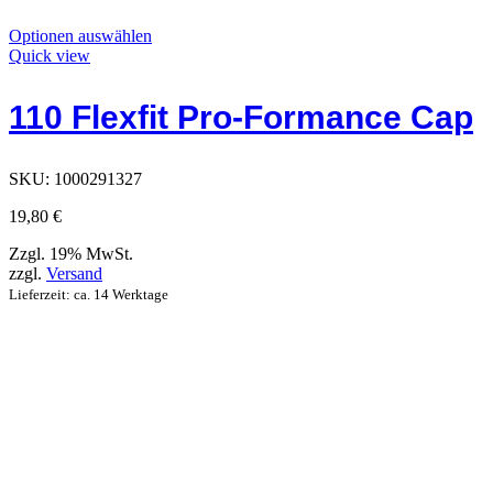
Dieses
Optionen auswählen
Produkt
Quick view
hat
Optionen,
110 Flexfit Pro-Formance Cap
die
auf
der
Produktseite
SKU:
1000291327
ausgewählt
werden
19,80
€
können
Zzgl. 19% MwSt.
zzgl.
Versand
Lieferzeit: ca. 14 Werktage