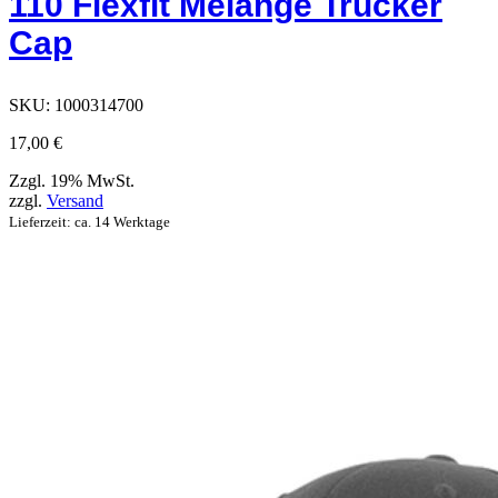
110 Flexfit Melange Trucker
die
auf
Cap
der
Produktseite
ausgewählt
werden
SKU:
1000314700
können
17,00
€
Zzgl. 19% MwSt.
zzgl.
Versand
Lieferzeit: ca. 14 Werktage