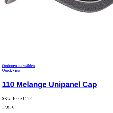
Dieses
Optionen auswählen
Produkt
Quick view
hat
Optionen,
110 Melange Unipanel Cap
die
auf
der
Produktseite
SKU:
1000314594
ausgewählt
werden
17,81
€
können