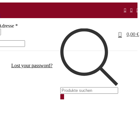
t
Erforderlich
Adresse
*
0
0,00
€
Lost your password?
Products
search