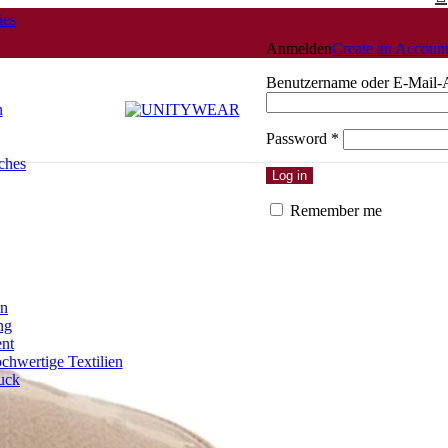
ies
Anmelden
Create an Accoun
Benutzername oder E-Mail-
n
Erforderlich
Password
*
ches
Log in
Remember me
en
ng
ent
chwertige Textilien
uck