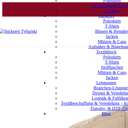
Poloshirts
Sweatshirts & Hood
T-Shirts
Stickerei
Poloshirts
T-Shirts
Blusen & Hemde
Jacken
Mützen & Caps
Aufnäher & Bügelpat
Textildruck
Poloshirts
T-Shirts
Stofftaschen
Mützen & Caps
Jacken
Leistungen
Branchen-Lösung
Design & Veredelu
Logistik & Fulfillm
Textilbeschaffung & Veredelung – ho
Transfer- & DTF-Dr
Blog