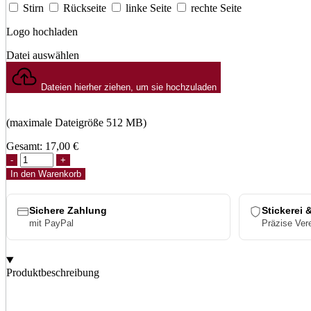
Stirn
Rückseite
linke Seite
rechte Seite
Logo hochladen
Datei auswählen
Dateien hierher ziehen, um sie hochzuladen
(maximale Dateigröße 512 MB)
Gesamt:
17,00
€
Flexfit
Light
In den Warenkorb
Camo
Cap
Menge
Sichere Zahlung
Stickerei 
mit PayPal
Präzise Ver
Produktbeschreibung