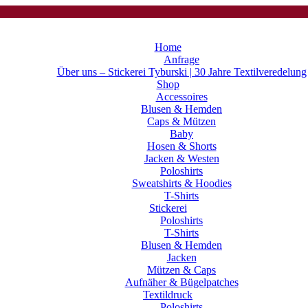
Home
Anfrage
Über uns – Stickerei Tyburski | 30 Jahre Textilveredelung
Shop
Accessoires
Blusen & Hemden
Caps & Mützen
Baby
Hosen & Shorts
Jacken & Westen
Poloshirts
Sweatshirts & Hoodies
T-Shirts
Stickerei
Poloshirts
T-Shirts
Blusen & Hemden
Jacken
Mützen & Caps
Aufnäher & Bügelpatches
Textildruck
Poloshirts