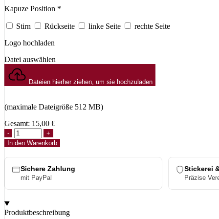
Kapuze Position
*
Stirn
Rückseite
linke Seite
rechte Seite
Logo hochladen
Datei auswählen
Dateien hierher ziehen, um sie hochzuladen
(maximale Dateigröße 512 MB)
Gesamt:
15,00
€
Flexfit
Double
In den Warenkorb
Jersey
2-
Tone
Sichere Zahlung
Stickerei 
Cap
mit PayPal
Präzise Ver
Menge
Produktbeschreibung