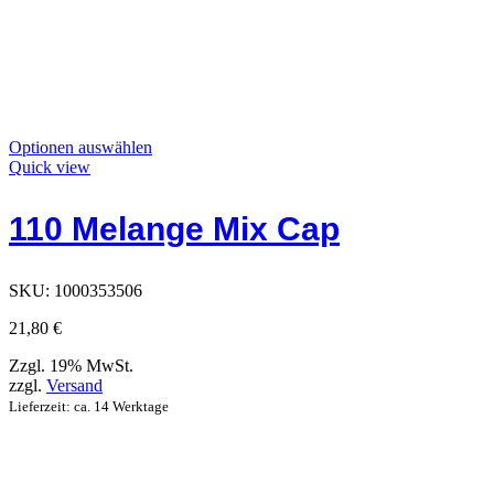
Dieses
Optionen auswählen
Produkt
Quick view
hat
Optionen,
110 Melange Mix Cap
die
auf
der
Produktseite
SKU:
1000353506
ausgewählt
werden
21,80
€
können
Zzgl. 19% MwSt.
zzgl.
Versand
Lieferzeit: ca. 14 Werktage