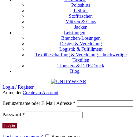
Poloshirts
T-Shirts
Stofftaschen
Mützen & Caps
Jacken
Leistungen
Branchen-Lösungen
Design & Veredelung
Logistik & Fulfillment
Textilbeschaffung & Veredelung – hochwertige
Textilien
Transfer- & DTF-Druck
Blog
Login / Register
Anmelden
Create an Account
Erforderlich
Benutzername oder E-Mail-Adresse
*
Erforderlich
Password
*
Log in
Lost your password?
Remember me