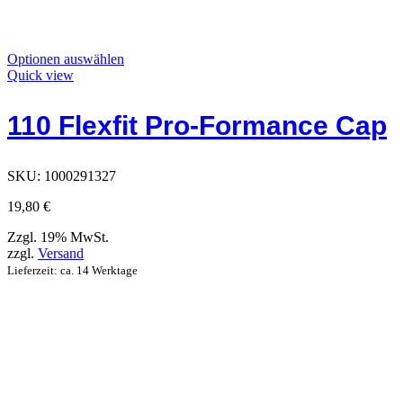
Dieses
Optionen auswählen
Produkt
Quick view
hat
Optionen,
110 Flexfit Pro-Formance Cap
die
auf
der
Produktseite
SKU:
1000291327
ausgewählt
werden
19,80
€
können
Zzgl. 19% MwSt.
zzgl.
Versand
Lieferzeit: ca. 14 Werktage