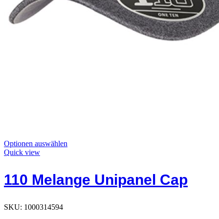
Dieses
Optionen auswählen
Produkt
Quick view
hat
Optionen,
110 Melange Unipanel Cap
die
auf
der
Produktseite
SKU:
1000314594
ausgewählt