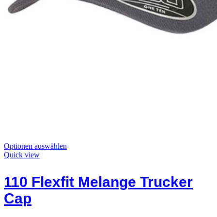
Dieses
Optionen auswählen
Produkt
Quick view
hat
Optionen,
110 Flexfit Melange Trucker
die
auf
Cap
der
Produktseite
ausgewählt