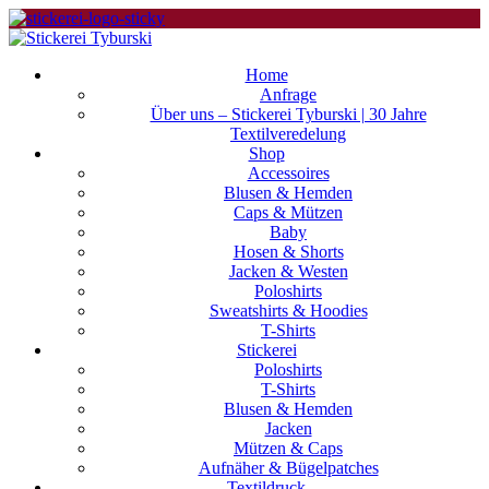
Home
Anfrage
Über uns – Stickerei Tyburski | 30 Jahre
Textilveredelung
Shop
Accessoires
Blusen & Hemden
Caps & Mützen
Baby
Hosen & Shorts
Jacken & Westen
Poloshirts
Sweatshirts & Hoodies
T-Shirts
Stickerei
Poloshirts
T-Shirts
Blusen & Hemden
Jacken
Mützen & Caps
Aufnäher & Bügelpatches
Textildruck