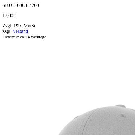
werden
SKU:
1000314700
können
17,00
€
Zzgl. 19% MwSt.
zzgl.
Versand
Lieferzeit: ca. 14 Werktage